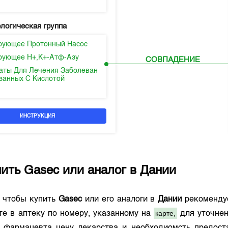
логическая группа
рующее Протонный Насос
рующее H+,K+-Атф-Азу
СОВПАДЕНИЕ
аты Для Лечения Заболеван
язанных С Кислотой
ИНСТРУКЦИЯ
пить
Gasec
или аналог в
Дании
о чтобы купить
Gasec
или его аналоги в
Дании
рекоменду
карте,
те в аптеку по номеру, указанному на
для уточне