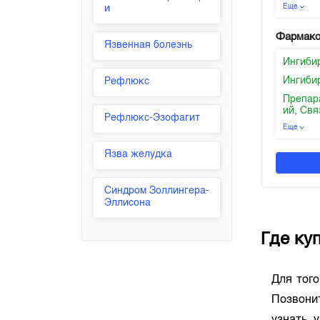
Еще
и
Фармако
Язвенная болезнь
Ингиби
Ингиби
Рефлюкс
Препар
ий, Св
Рефлюкс-Эзофагит
Еще
Язва желудка
Синдром Золлингера-
Эллисона
Где ку
Для тог
Позвони