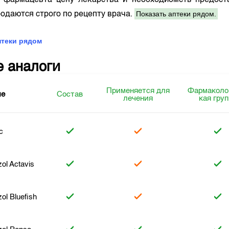
у фармацевта цену лекарства и необходиомсть предост
Показать аптеки рядом.
одаются строго по рецепту врача.
птеки рядом
е аналоги
Применяется для
Фармаколо
ие
Состав
лечения
кая гру
c
ol Actavis
ol Bluefish