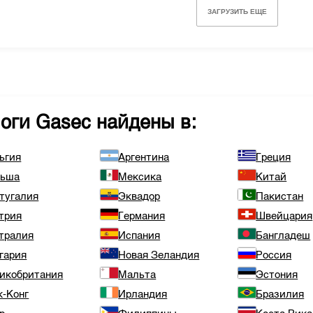
ЗАГРУЗИТЬ ЕЩЕ
логи
Gasec
найдены в:
ьгия
Аргентина
Греция
льша
Мексика
Китай
тугалия
Эквадор
Пакистан
трия
Германия
Швейцария
тралия
Испания
Бангладеш
гария
Новая Зеландия
Россия
икобритания
Мальта
Эстония
к-Конг
Ирландия
Бразилия