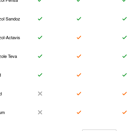
ol Pensa
ol Sandoz
ol-Actavis
ole Teva
d
d
um