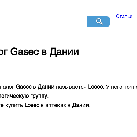
Статьи
ог
Gasec
в
Дании
налог
Gasec
в
Дании
называется
Losec
. У него точ
огическую группу.
е купить
Losec
в аптеках в
Дании
.