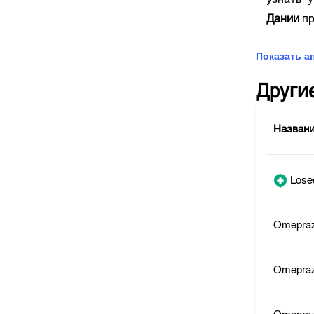
узнать 
Дании
пр
Показать а
Други
Назван
Lose
Omepraz
Omepraz