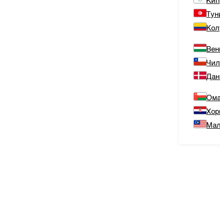
Кип
Тун
Кол
Вен
Чи
Дан
Ом
Хор
Мал