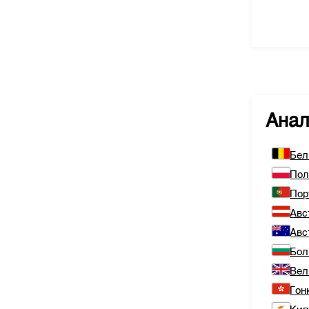
Ана
Бел
По
Пор
Авс
Авс
Бол
Вел
Гон