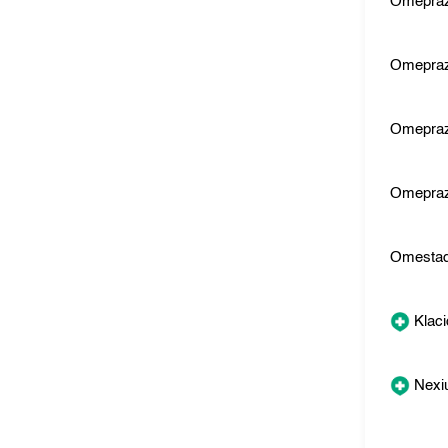
Omepraz
Omepraz
Omepraz
Omepraz
Omesta
Klaci
Nexi