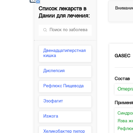
Список лекарств в
Внимание
Дании
для лечения:
Двенадцатиперстная
GASEC
кишка
Диспепсия
Состав
Рефлюкс Пищевода
Omepr
Эзофагит
Применя
Синдро
Изжога
Язва ж
Рефлюк
Хеликобактер пилор