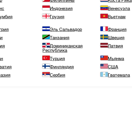
р
Филиппины
Коста Рика
ис
Индонезия
Венесуэла
умбия
Грузия
Вьетнам
грия
Эль Сальвадор
Франция
ли
Танзания
Швеция
ия
Доминиканская
Латвия
Республика
ан
Турция
Мьянма
ватия
Финляндия
США
азия
Сербия
Гватемала