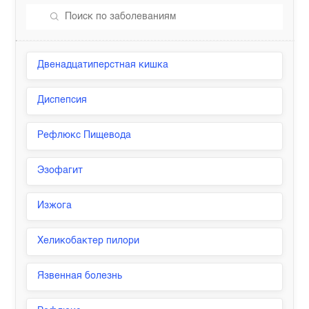
Двенадцатиперстная кишка
Диспепсия
Рефлюкс Пищевода
Эзофагит
Изжога
Хеликобактер пилори
Язвенная болезнь