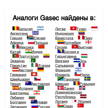
Аналоги
Gasec
найдены в:
Бельгия
Литва
Тунис
Аргентина
Индонезия
Греция
Южная
Венесуэла
Перу
Африка
Польша
Колумбия
Мексика
Грузия
Вьетнам
Китай
Индия
Босния и
Португалия
Герцеговина
Эквадор
Венгрия
Эль
Пакистан
Италия
Сальвадор
Австрия
Франция
Германия
Израиль
Чили
Швейцария
Танзания
Чехия
Австралия
Швеция
Румыния
Испания
Дания
Доминиканская
Бангладеш
Республика
Лебанон
Латвия
Япония
Болгария
Новая
Оман
Зеландия
Россия