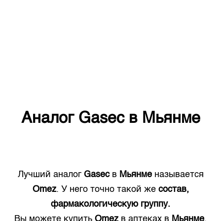
Аналог
Gasec
в
Мьянме
Лучший аналог
Gasec
в
Мьянме
называется
Omez
. У него точно такой же
состав,
фармакологическую группу.
Вы можете купить
Omez
в аптеках в
Мьянме
.