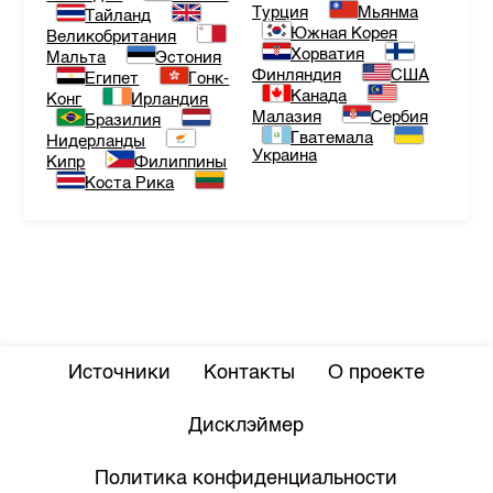
Турция
Мьянма
Тайланд
Южная Корея
Великобритания
Хорватия
Мальта
Эстония
Финляндия
США
Египет
Гонк-
Канада
Конг
Ирландия
Малазия
Сербия
Бразилия
Гватемала
Нидерланды
Украина
Кипр
Филиппины
Коста Рика
Источники
Контакты
О проекте
Дисклэймер
Политика конфиденциальности