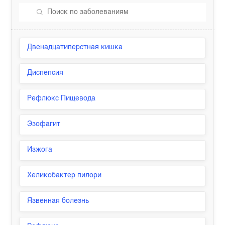
Двенадцатиперстная кишка
Диспепсия
Рефлюкс Пищевода
Эзофагит
Изжога
Хеликобактер пилори
Язвенная болезнь