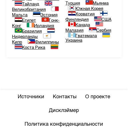
Турция
Мьянма
Тайланд
Южная Корея
Великобритания
Хорватия
Мальта
Эстония
Финляндия
США
Египет
Гонк-
Канада
Конг
Ирландия
Малазия
Сербия
Бразилия
Гватемала
Нидерланды
Украина
Кипр
Филиппины
Коста Рика
Источники
Контакты
О проекте
Дисклэймер
Политика конфиденциальности