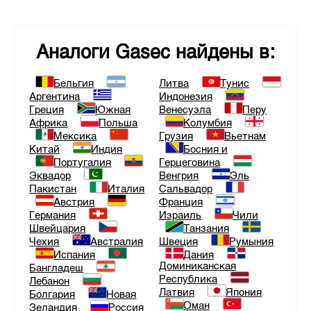
Аналоги
Gasec
найдены в:
Бельгия
Литва
Тунис
Аргентина
Индонезия
Греция
Южная
Венесуэла
Перу
Африка
Польша
Колумбия
Мексика
Грузия
Вьетнам
Китай
Индия
Босния и
Португалия
Герцеговина
Эквадор
Венгрия
Эль
Пакистан
Италия
Сальвадор
Австрия
Франция
Германия
Израиль
Чили
Швейцария
Танзания
Чехия
Австралия
Швеция
Румыния
Испания
Дания
Доминиканская
Бангладеш
Республика
Лебанон
Латвия
Япония
Болгария
Новая
Оман
Зеландия
Россия