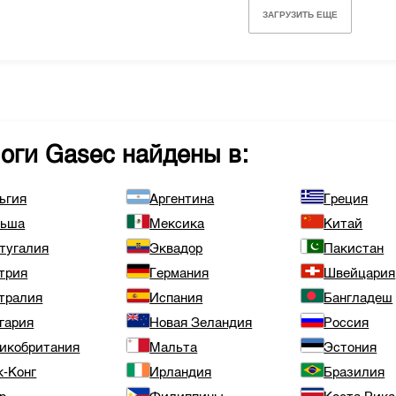
ЗАГРУЗИТЬ ЕЩЕ
логи
Gasec
найдены в:
ьгия
Аргентина
Греция
льша
Мексика
Китай
тугалия
Эквадор
Пакистан
трия
Германия
Швейцария
тралия
Испания
Бангладеш
гария
Новая Зеландия
Россия
икобритания
Мальта
Эстония
к-Конг
Ирландия
Бразилия