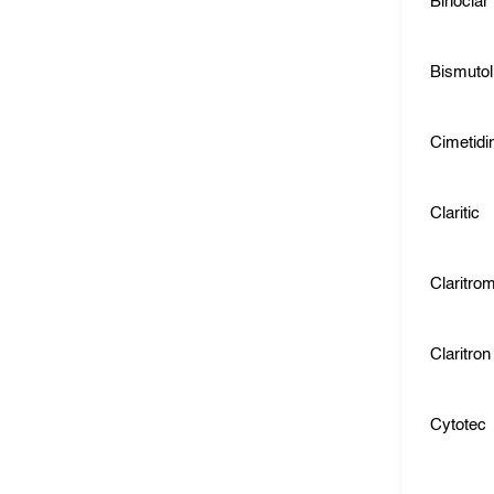
Binoclar
Bismutol
Cimetidi
Claritic
Claritro
Claritron
Cytotec