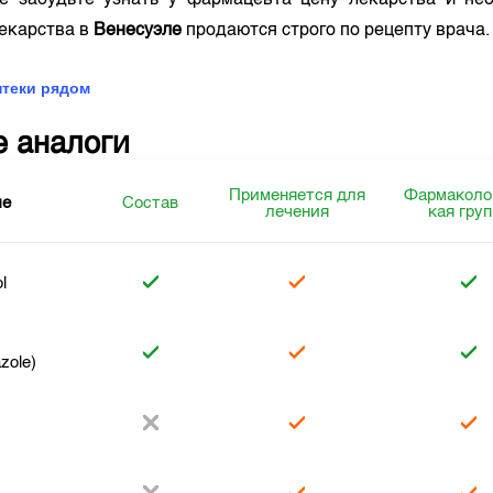
е забудьте узнать у фармацевта цену лекарства и нео
лекарства в
Венесуэле
продаются строго по рецепту врача
птеки рядом
е аналоги
Применяется для
Фармаколо
ие
Состав
лечения
кая гру
l
zole)