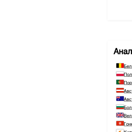
Ана
Бел
По
Пор
Авс
Авс
Бол
Вел
Гон