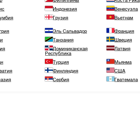
р
Филиппины
Коста Рика
ис
Индонезия
Венесуэла
умбия
Грузия
Вьетнам
грия
Эль Сальвадор
Франция
ли
Танзания
Швеция
ия
Доминиканская
Латвия
Республика
ан
Турция
Мьянма
ватия
Финляндия
США
азия
Сербия
Гватемала