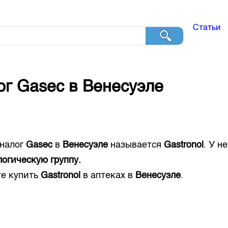
Статьи
ог
Gasec
в
Венесуэле
налог
Gasec
в
Венесуэле
называется
Gastronol
. У н
огическую группу.
е купить
Gastronol
в аптеках в
Венесуэле
.