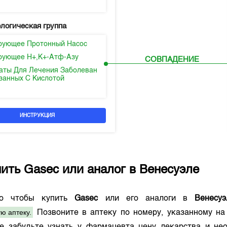
логическая группа
рующее Протонный Насос
рующее H+,K+-Атф-Азу
СОВПАДЕНИЕ
аты Для Лечения Заболеван
язанных С Кислотой
ИНСТРУКЦИЯ
пить
Gasec
или аналог в
Венесуэле
го чтобы купить
Gasec
или его аналоги в
Венесуэ
ю аптеку.
Позвоните в аптеку по номеру, указанному н