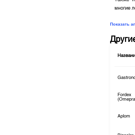
Также н
многие 
Показать а
Други
Назван
Gastrono
Fordex
(Omepra
Aplom