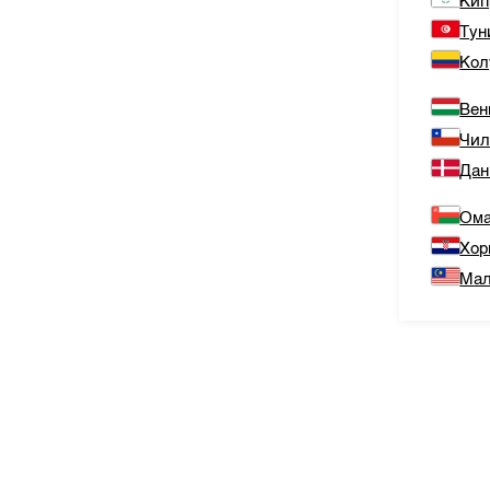
Кип
Тун
Кол
Вен
Чи
Дан
Ом
Хор
Мал