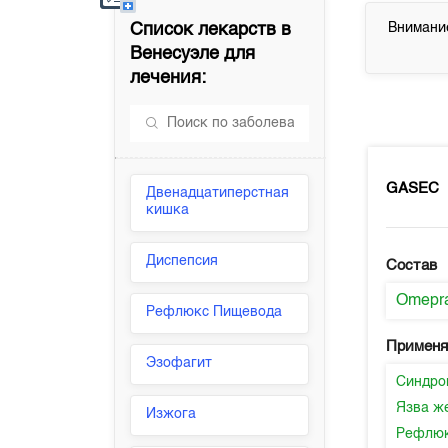
Список лекарств в
Внимание
Венесуэле
для
лечения:
GASEC
Двенадцатиперстная
кишка
Диспепсия
Состав
Omepr
Рефлюкс Пищевода
Применя
Эзофагит
Синдро
Язва ж
Изжога
Рефлюк