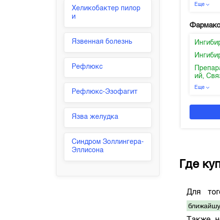
Еще
Хеликобактер пилор
и
Фармако
Язвенная болезнь
Ингиби
Ингиби
Рефлюкс
Препар
ий, Св
Еще
Рефлюкс-Эзофагит
Язва желудка
Синдром Золлингера-
Эллисона
Где ку
Для то
ближайшу