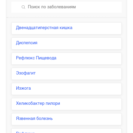
Двенадцатиперстная кишка
Диспепсия
Рефлюкс Пищевода
Эзофагит
Изжога
Хеликобактер пилори
Язвенная болезнь