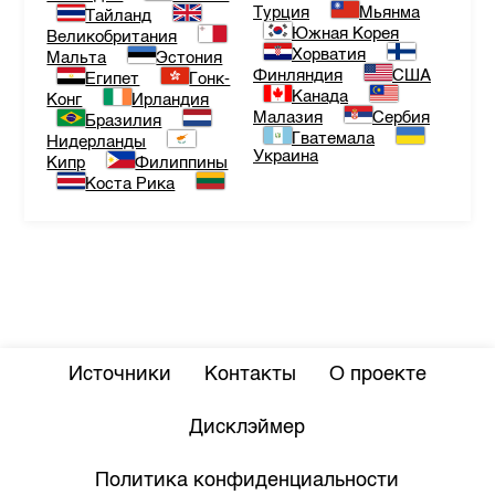
Турция
Мьянма
Тайланд
Южная Корея
Великобритания
Хорватия
Мальта
Эстония
Финляндия
США
Египет
Гонк-
Канада
Конг
Ирландия
Малазия
Сербия
Бразилия
Гватемала
Нидерланды
Украина
Кипр
Филиппины
Коста Рика
Источники
Контакты
О проекте
Дисклэймер
Политика конфиденциальности