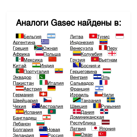
Аналоги
Gasec
найдены в:
Бельгия
Литва
Тунис
Аргентина
Индонезия
Греция
Южная
Венесуэла
Перу
Африка
Польша
Колумбия
Мексика
Грузия
Вьетнам
Китай
Индия
Босния и
Португалия
Герцеговина
Эквадор
Венгрия
Эль
Пакистан
Италия
Сальвадор
Австрия
Франция
Германия
Израиль
Чили
Швейцария
Танзания
Чехия
Австралия
Швеция
Румыния
Испания
Дания
Доминиканская
Бангладеш
Республика
Лебанон
Латвия
Япония
Болгария
Новая
Оман
Зеландия
Россия