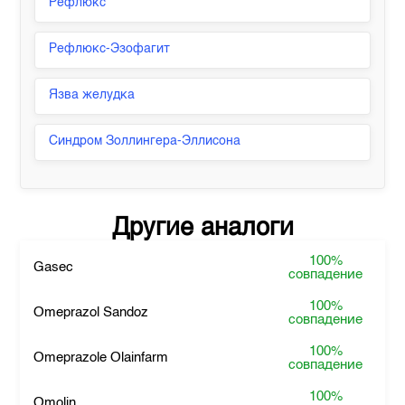
Рефлюкс
Рефлюкс-Эзофагит
Язва желудка
Синдром Золлингера-Эллисона
Другие аналоги
100%
Gasec
совпадение
100%
Omeprazol Sandoz
совпадение
100%
Omeprazole Olainfarm
совпадение
100%
Omolin