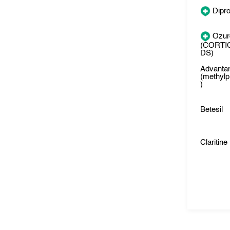
Dipr
Ozur
(CORTI
DS)
Advanta
(methylp
)
Betesil
Claritine