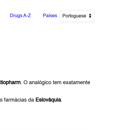
Drugs A-Z
Países
Portoguese
tiopharm
. O analógico tem exatamente
as farmácias da
Eslováquia
.