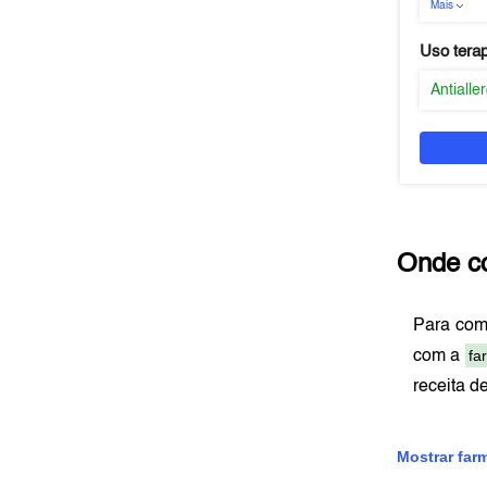
Mais
Uso tera
Antialle
Onde c
Para co
fa
com a
receita d
Mostrar far