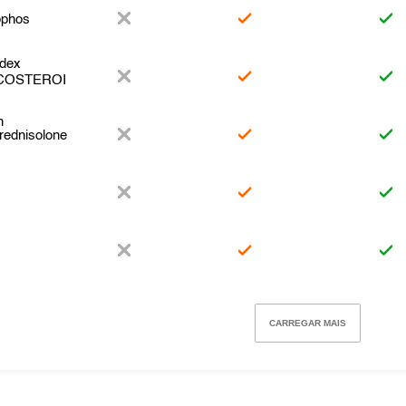
ophos
dex
COSTEROI
n
rednisolone
CARREGAR MAIS