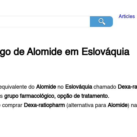
Articles
ogo de
Alomide
em
Eslováquia
equivalente do
Alomide
no
Eslováquia
chamado
Dexa-ra
s
grupo farmacológico, opção de tratamento.
e comprar
Dexa-ratiopharm
(alternativa para
Alomide
) n