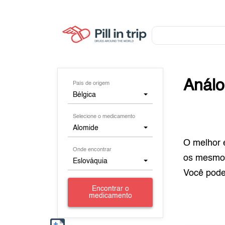
Anál
País de origem
Bélgica
Selecione o medicamento
Alomide
O melhor 
Onde encontrar
os mesmo
Eslováquia
Você pod
Encontrar o
medicamento