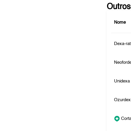
Outros
Nome
Dexa-ra
Neoford
Unidexa
Ozurdex
Cort