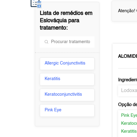
Atenção! 
Lista de remédios em
Eslováquia
para
tratamento:
ALOMID
Allergic Conjunctivitis
Keratitis
Ingredien
Lodox
Keratoconjunctivitis
Opção de
Pink Eye
Pink Ey
Keratoco
Keratitis