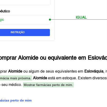
pêutico
IGUAL
rgic
INSTRUÇÃO
omprar
Alomide
ou equivalente em
Eslováq
mprar
Alomide
ou algum de seus equivalentes em
Eslováquia
,
rmácia mais próxima.
Alomide
está em estoque. Existem diverso
Mostrar farmácias perto de mim.
e seu médico.
mácias perto de mim