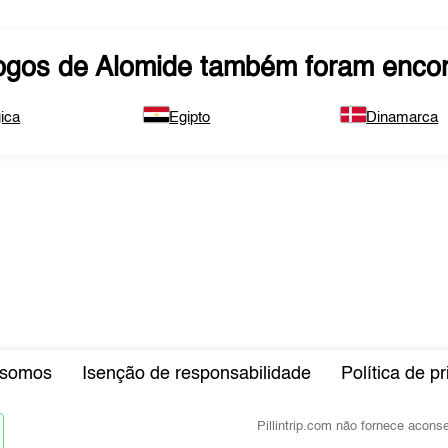
ogos de
Alomide
também foram encon
ica
Egipto
Dinamarca
somos
Isenção de responsabilidade
Política de p
Pillintrip.com não fornece acon