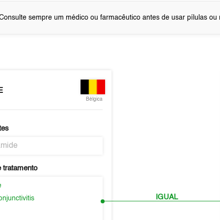
Consulte sempre um médico ou farmacêutico antes de usar pílulas o
E
Bélgica
tes
amide
 tratamento
e
IGUAL
njunctivitis