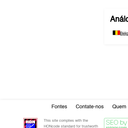
Anál
Bélg
Fontes
Contate-nos
Quem 
This site complies with the
HONcode standard for trustworth