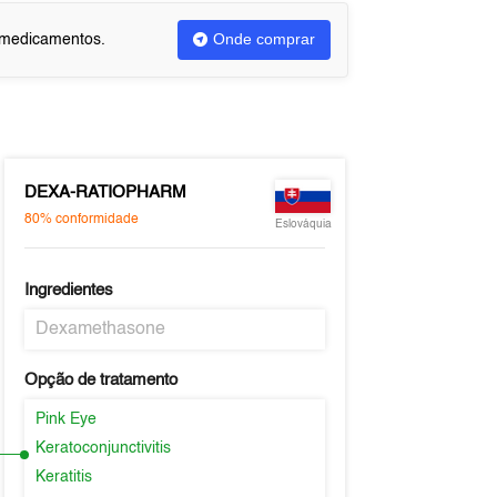
Onde comprar
u medicamentos.
DEXA-RATIOPHARM
80%
conformidade
Eslováquia
Ingredientes
Dexamethasone
Opção de tratamento
Pink Eye
Keratoconjunctivitis
Keratitis