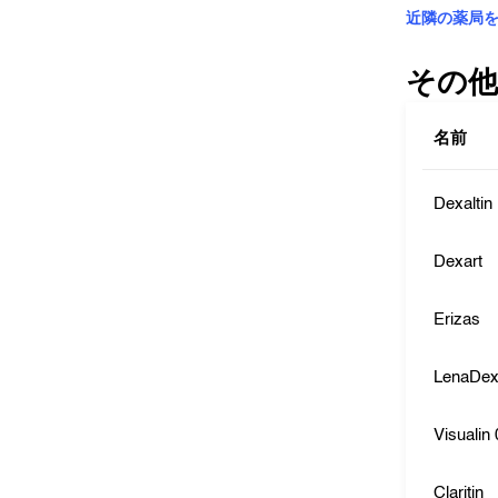
近隣の薬局
その他
名前
Dexaltin
Dexart
Erizas
LenaDe
Visualin
Claritin