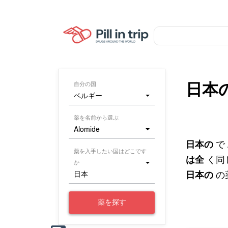
自分の国
日本
ベルギー
薬を名前から選ぶ
Alomide
日本の
で
薬を入手したい国はどこです
は全
く同
か
日本
日本の
の
薬を探す