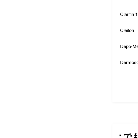
Claritin 
Cleiton
Depo-Me
Dermoso
: で