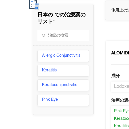
使用上の
日本の
での治療薬の
リスト:
ALOMID
Allergic Conjunctivitis
Keratitis
成分
Keratoconjunctivitis
Lodox
Pink Eye
治療の選
Pink Ey
Keratoco
Keratitis