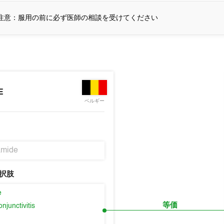
注意：服用の前に必ず医師の相談を受けてください
E
ベルギー
amide
択肢
e
等価
njunctivitis