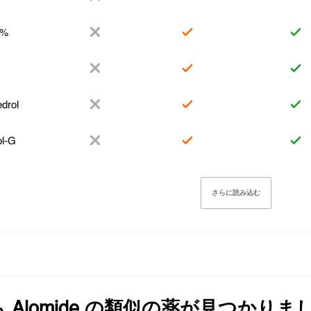
1%
drol
l-G
さらに読み込む
も
Alomide
の類似の薬が見つかりま