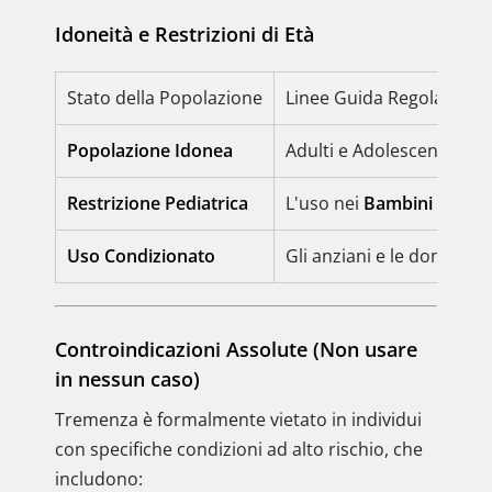
Idoneità e Restrizioni di Età
Stato della Popolazione
Linee Guida Regolatorie
Popolazione Idonea
Adulti e Adolescenti
dai 
Restrizione Pediatrica
L'uso nei
Bambini al di s
Uso Condizionato
Gli anziani e le donne in
Controindicazioni Assolute (Non usare
in nessun caso)
Tremenza è formalmente vietato in individui
con specifiche condizioni ad alto rischio, che
includono: