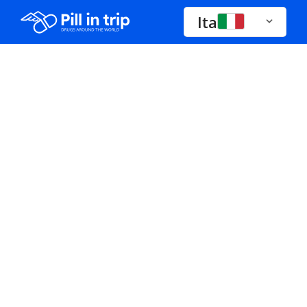
Ita
Droghe a-z