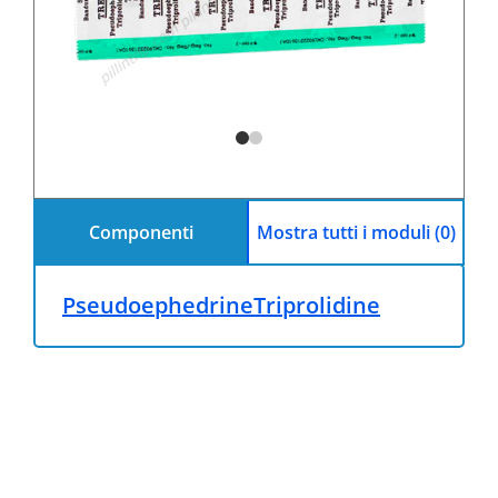
Componenti
Mostra tutti i moduli (0)
Pseudoephedrine
Triprolidine