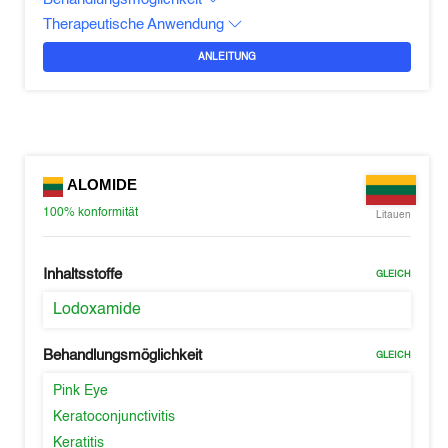
Therapeutische Anwendung
ANLEITUNG
ALOMIDE
100%
konformität
Litauen
Inhaltsstoffe
GLEICH
Lodoxamide
Behandlungsmöglichkeit
GLEICH
Pink Eye
Keratoconjunctivitis
Keratitis