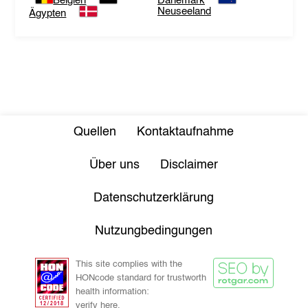
Belgien
Dänemark
Neuseeland
Ägypten
Quellen
Kontaktaufnahme
Über uns
Disclaimer
Datenschutzerklärung
Nutzungbedingungen
This site complies with the
HONcode standard for trustworth
health information:
verify here.