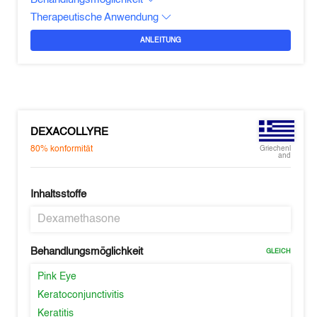
Therapeutische Anwendung
ANLEITUNG
DEXACOLLYRE
80%
konformität
Griechenl
and
Inhaltsstoffe
Dexamethasone
Behandlungsmöglichkeit
GLEICH
Pink Eye
Keratoconjunctivitis
Keratitis