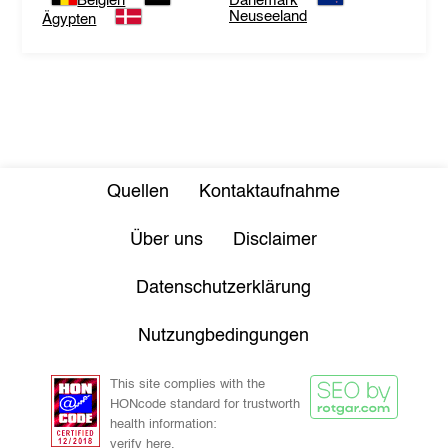
Belgien
Dänemark
Neuseeland
Ägypten
Quellen
Kontaktaufnahme
Über uns
Disclaimer
Datenschutzerklärung
Nutzungbedingungen
This site complies with the
HONcode standard for trustworth
health information:
verify here.