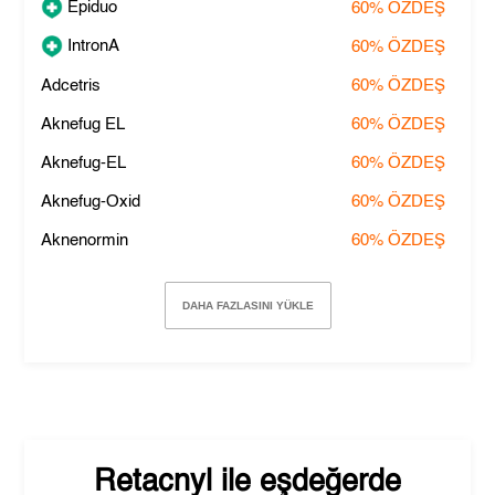
Epiduo
60%
ÖZDEŞ
IntronA
60%
ÖZDEŞ
Adcetris
60%
ÖZDEŞ
Aknefug EL
60%
ÖZDEŞ
Aknefug-EL
60%
ÖZDEŞ
Aknefug-Oxid
60%
ÖZDEŞ
Aknenormin
60%
ÖZDEŞ
DAHA FAZLASINI YÜKLE
Retacnyl
ile eşdeğerde