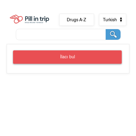
Drugs A-Z
Turkish
İlacı bul