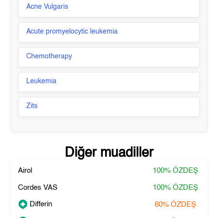
Acne Vulgaris
Acute promyelocytic leukemia
Chemotherapy
Leukemia
Zits
Diğer muadiller
Airol
100%
ÖZDEŞ
Cordes VAS
100%
ÖZDEŞ
Differin
60%
ÖZDEŞ