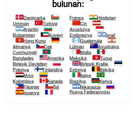
bulunan:
Danimarka
Fransa
Hindistan
Umman
Türkiye
Çin
Arjantin
Avusturya
Bulgaristan
Kuveyt
Endonezya
İsrail
Hong Kong
Guatemala
Almanya
Çek
Lübnan
Avustralya
Cumhuriyeti
Malta
Bangladeş
Amerika
Meksika
Tunus
Birleşik Devletleri
Birleşik Krallık
Polonya
Finlandiya
Estonya
Belçika
Mısır
İtalya
Kolombiya
Kanada
Brezilya
Kenya
Filipinler
Şili
Nikaragua
Rusya Federasyonu
İspanya