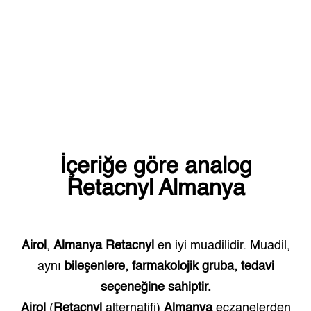
İçeriğe göre analog
Retacnyl
Almanya
Airol
,
Almanya
Retacnyl
en iyi muadilidir. Muadil,
aynı
bileşenlere, farmakolojik gruba, tedavi
seçeneğine sahiptir.
Airol
(
Retacnyl
alternatifi)
Almanya
eczanelerden