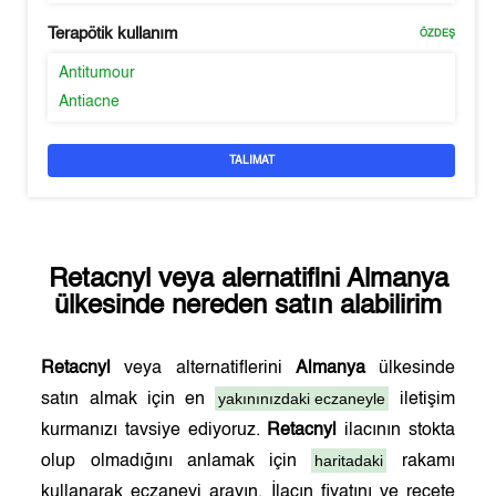
Terapötik kullanım
ÖZDEŞ
Antitumour
Antiacne
TALIMAT
Retacnyl
veya alernatifini
Almanya
ülkesinde nereden satın alabilirim
Retacnyl
veya alternatiflerini
Almanya
ülkesinde
yakınınızdaki eczaneyle
satın almak için en
iletişim
kurmanızı tavsiye ediyoruz.
Retacnyl
ilacının stokta
haritadaki
olup olmadığını anlamak için
rakamı
kullanarak eczaneyi arayın. İlacın fiyatını ve reçete