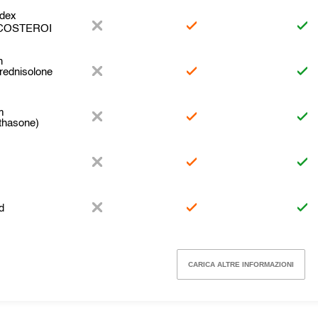
dex
COSTEROI
n
rednisolone
m
thasone)
d
CARICA ALTRE INFORMAZIONI