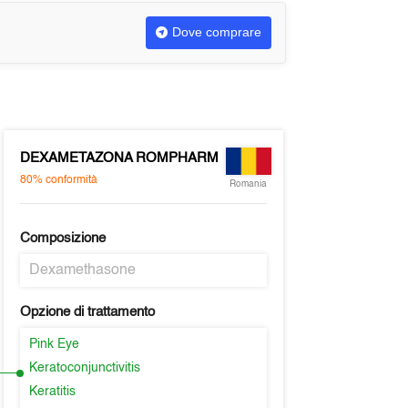
Dove comprare
DEXAMETAZONA ROMPHARM
80%
conformità
Romania
Composizione
Dexamethasone
Opzione di trattamento
Pink Eye
Keratoconjunctivitis
Keratitis