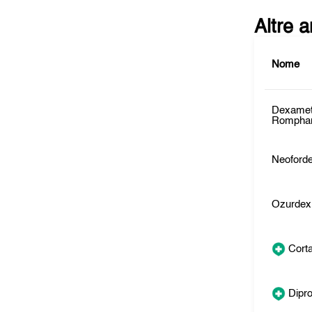
Altre 
Nome
Dexame
Rompha
Neoford
Ozurdex
Cort
Dipr