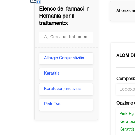
Elenco dei farmaci in
Attenzion
Romania
per il
trattamento:
ALOMID
Allergic Conjunctivitis
Keratitis
Composi
Keratoconjunctivitis
Lodox
Opzione d
Pink Eye
Pink Ey
Keratoco
Keratitis