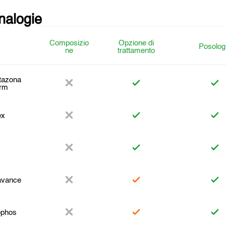
analogie
Composizio
Opzione di
Posolog
ne
trattamento
tazona
rm
ex
avance
ophos