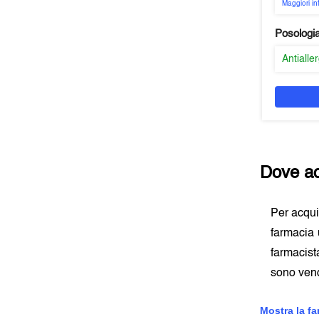
Maggiori i
Posologi
Antialle
Dove ac
Per acqu
farmacia 
farmacist
sono vend
Mostra la f