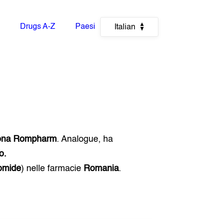
Drugs A-Z
Paesi
Italian
ona Rompharm
. Analogue, ha
o.
omide
) nelle farmacie
Romania
.