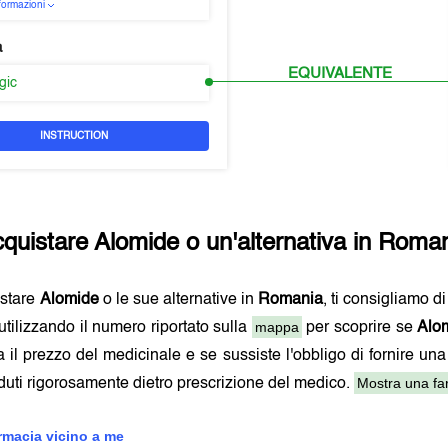
nformazioni
a
EQUIVALENTE
rgic
INSTRUCTION
quistare
Alomide
o un'alternativa in
Roman
istare
Alomide
o le sue alternative in
Romania
, ti consigliamo d
mappa
utilizzando il numero riportato sulla
per scoprire se
Alo
a il prezzo del medicinale e se sussiste l'obbligo di fornire una
Mostra una far
uti rigorosamente dietro prescrizione del medico.
armacia vicino a me