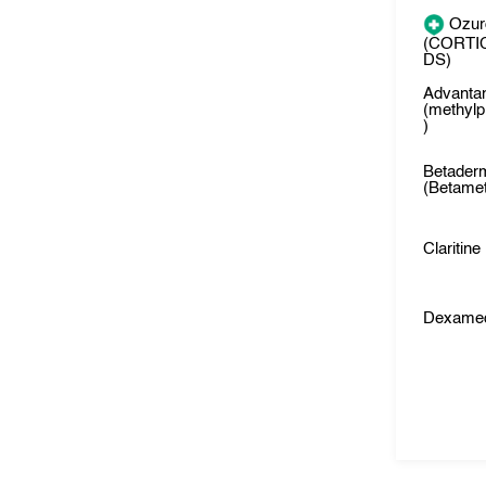
Ozur
(CORTI
DS)
Advanta
(methylp
)
Betader
(Betame
Claritine
Dexame