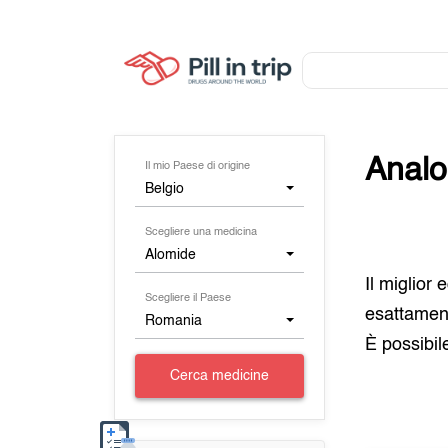
Analo
Il mio Paese di origine
Belgio
Scegliere una medicina
Alomide
Il miglior
Scegliere il Paese
esattament
Romania
È possibil
Cerca medicine