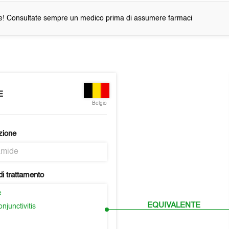
e! Consultate sempre un medico prima di assumere farmaci
E
Belgio
zione
amide
i trattamento
e
EQUIVALENTE
njunctivitis