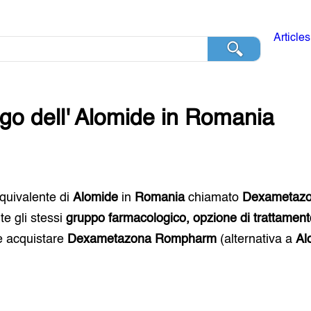
Articles
go dell'
Alomide
in
Romania
 equivalente di
Alomide
in
Romania
chiamato
Dexametaz
e gli stessi
gruppo farmacologico, opzione di trattament
e acquistare
Dexametazona Rompharm
(alternativa a
Al