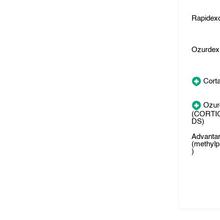
Rapidex
Ozurdex
Cort
Ozur
(CORTI
DS)
Advanta
(methylp
)