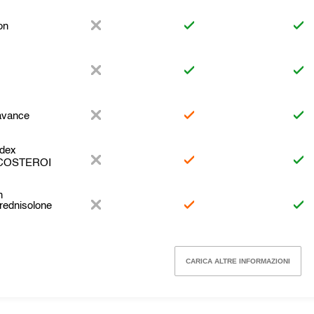
on
avance
dex
COSTEROI
n
rednisolone
CARICA ALTRE INFORMAZIONI