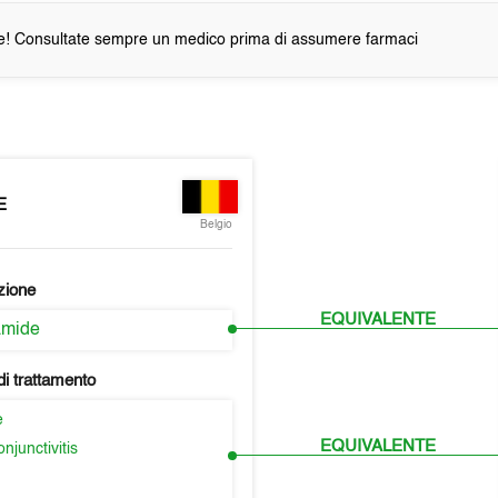
e! Consultate sempre un medico prima di assumere farmaci
E
Belgio
zione
EQUIVALENTE
amide
i trattamento
e
EQUIVALENTE
njunctivitis