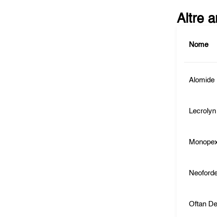
Altre 
Nome
Alomide
Lecrolyn
Monope
Neoford
Oftan D