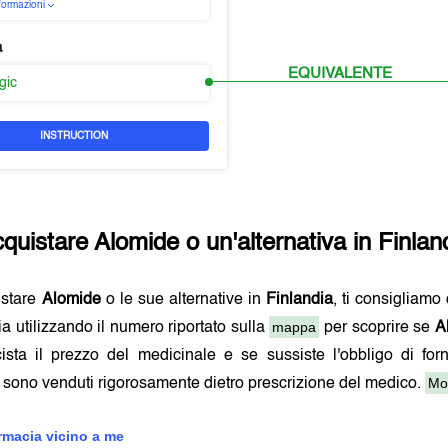
nformazioni
a
EQUIVALENTE
rgic
INSTRUCTION
quistare
Alomide
o un'alternativa in
Finlan
istare
Alomide
o le sue alternative in
Finlandia
, ti consigliamo
mappa
ia utilizzando il numero riportato sulla
per scoprire se
A
ista il prezzo del medicinale e se sussiste l'obbligo di forn
Mos
sono venduti rigorosamente dietro prescrizione del medico.
armacia vicino a me