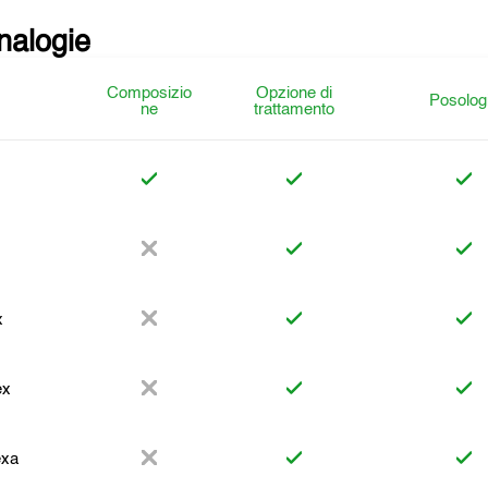
analogie
Composizio
Opzione di
Posolog
ne
trattamento
x
ex
exa