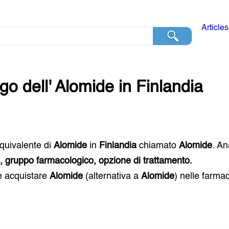
Articles
go dell'
Alomide
in
Finlandia
 equivalente di
Alomide
in
Finlandia
chiamato
Alomide
. An
i, gruppo farmacologico, opzione di trattamento.
e acquistare
Alomide
(alternativa a
Alomide
) nelle farma