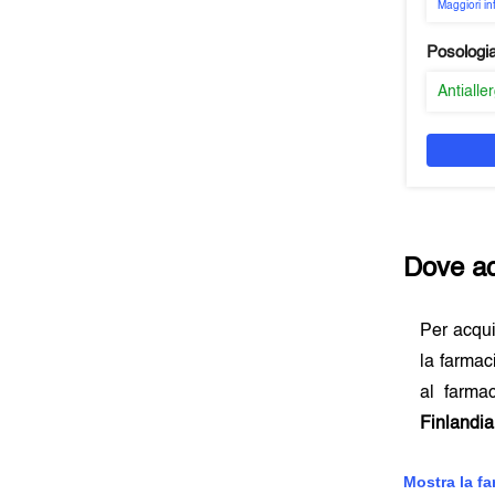
Maggiori i
Posologi
Antialle
Dove ac
Per acqu
la farmac
al farmac
Finlandia
Mostra la f