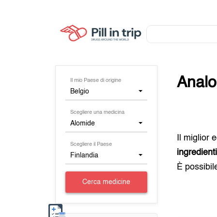
Analo
Il mio Paese di origine
Belgio
Scegliere una medicina
Alomide
Il miglior
Scegliere il Paese
ingredient
Finlandia
È possibil
Cerca medicine