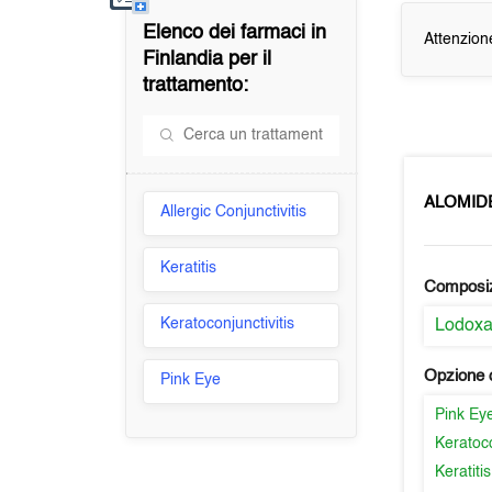
Elenco dei farmaci in
Attenzion
Finlandia
per il
trattamento:
ALOMID
Allergic Conjunctivitis
Keratitis
Composi
Keratoconjunctivitis
Lodox
Opzione d
Pink Eye
Pink Ey
Keratoco
Keratitis