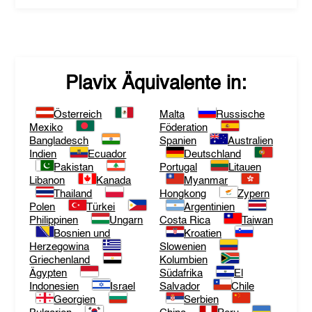
Plavix
Äquivalente in:
Österreich
Malta
Russische
Mexiko
Föderation
Bangladesch
Spanien
Australien
Indien
Ecuador
Deutschland
Pakistan
Portugal
Litauen
Libanon
Kanada
Myanmar
Thailand
Hongkong
Zypern
Polen
Türkei
Argentinien
Philippinen
Ungarn
Costa Rica
Taiwan
Bosnien und
Kroatien
Herzegowina
Slowenien
Griechenland
Kolumbien
Ägypten
Südafrika
El
Indonesien
Israel
Salvador
Chile
Georgien
Serbien