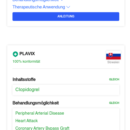
Therapeutische Anwendung
ANLEITUNG
PLAVIX
100%
konformität
Slowakei
Inhaltsstoffe
GLEICH
Clopidogrel
Behandlungsmöglichkeit
GLEICH
Peripheral Arterial Disease
Heart Attack
Coronary Artery Bypass Graft