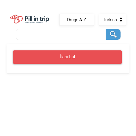
Drugs A-Z
Turkish
İlacı bul