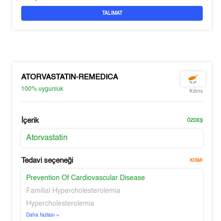
TALIMAT
ATORVASTATIN-REMEDICA
100%
uygunluk
Kıbrıs
İçerik
ÖZDEŞ
Atorvastatin
Tedavi seçeneği
KISMI
Prevention Of Cardiovascular Disease
Familial Hypercholesterolemia
Hypercholesterolemia
Daha fazlası