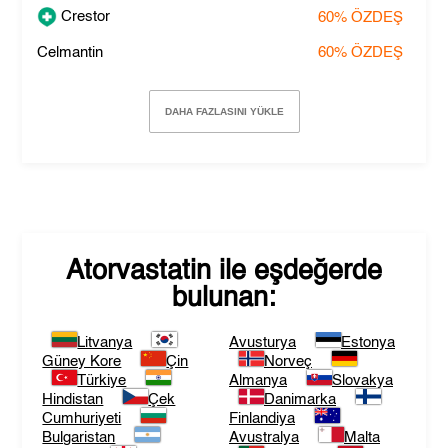
Crestor
60%
ÖZDEŞ
Celmantin
60%
ÖZDEŞ
DAHA FAZLASINI YÜKLE
Atorvastatin
ile eşdeğerde
bulunan:
Litvanya
Avusturya
Estonya
Güney Kore
Çin
Norveç
Türkiye
Almanya
Slovakya
Hindistan
Çek
Danimarka
Cumhuriyeti
Finlandiya
Bulgaristan
Avustralya
Malta