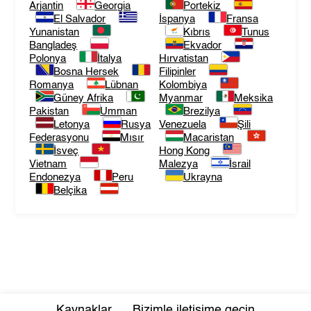
Arjantin
Georgia
Portekiz
El Salvador
İspanya
Fransa
Yunanistan
Kıbrıs
Tunus
Bangladeş
Ekvador
Polonya
İtalya
Hırvatistan
Bosna Hersek
Filipinler
Romanya
Lübnan
Kolombiya
Güney Afrika
Myanmar
Meksika
Pakistan
Umman
Brezilya
Letonya
Rusya
Venezuela
Şili
Federasyonu
Mısır
Macaristan
İsveç
Hong Kong
Vietnam
Malezya
İsrail
Endonezya
Peru
Ukrayna
Belçika
Kaynaklar
Bizimle iletişime geçin