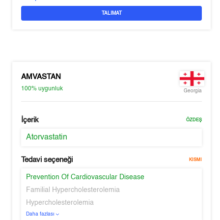
TALIMAT
AMVASTAN
100%
uygunluk
Georgia
İçerik
ÖZDEŞ
Atorvastatin
Tedavi seçeneği
KISMI
Prevention Of Cardiovascular Disease
Familial Hypercholesterolemia
Hypercholesterolemia
Daha fazlası