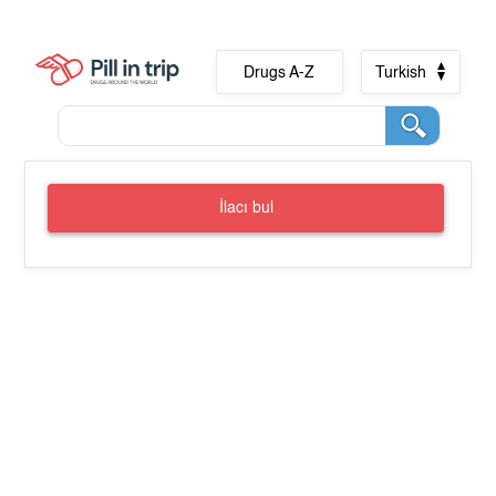
Drugs A-Z
Turkish
İlacı bul