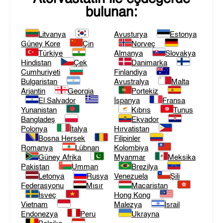
bulunan:
Litvanya
Avusturya
Estonya
Güney Kore
Çin
Norveç
Türkiye
Almanya
Slovakya
Hindistan
Çek
Danimarka
Cumhuriyeti
Finlandiya
Bulgaristan
Avustralya
Malta
Arjantin
Georgia
Portekiz
El Salvador
İspanya
Fransa
Yunanistan
Kıbrıs
Tunus
Bangladeş
Ekvador
Polonya
İtalya
Hırvatistan
Bosna Hersek
Filipinler
Romanya
Lübnan
Kolombiya
Güney Afrika
Myanmar
Meksika
Pakistan
Umman
Brezilya
Letonya
Rusya
Venezuela
Şili
Federasyonu
Mısır
Macaristan
İsveç
Hong Kong
Vietnam
Malezya
İsrail
Endonezya
Peru
Ukrayna