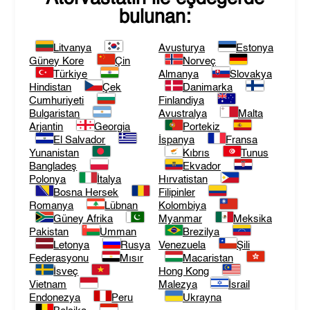
bulunan:
Litvanya
Avusturya
Estonya
Güney Kore
Çin
Norveç
Türkiye
Almanya
Slovakya
Hindistan
Çek
Danimarka
Cumhuriyeti
Finlandiya
Bulgaristan
Avustralya
Malta
Arjantin
Georgia
Portekiz
El Salvador
İspanya
Fransa
Yunanistan
Kıbrıs
Tunus
Bangladeş
Ekvador
Polonya
İtalya
Hırvatistan
Bosna Hersek
Filipinler
Romanya
Lübnan
Kolombiya
Güney Afrika
Myanmar
Meksika
Pakistan
Umman
Brezilya
Letonya
Rusya
Venezuela
Şili
Federasyonu
Mısır
Macaristan
İsveç
Hong Kong
Vietnam
Malezya
İsrail
Endonezya
Peru
Ukrayna