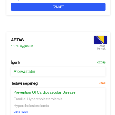
TALIMAT
ARTAS
100%
uygunluk
Bosna
Hersek
İçerik
ÖZDEŞ
Atorvastatin
Tedavi seçeneği
KISMI
Prevention Of Cardiovascular Disease
Familial Hypercholesterolemia
Hypercholesterolemia
Daha fazlası