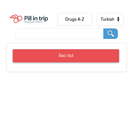
Drugs A-Z
Turkish
İlacı bul