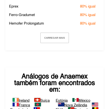
Eprex
80%
igual
Ferro-Gradumet
80%
igual
Hemofer Prolongatum
80%
igual
CARREGAR MAIS
Análogos de
Anaemex
também foram encontrados
em:
Ireland
Suíça
Estónia
México
França
Nova Zelândia