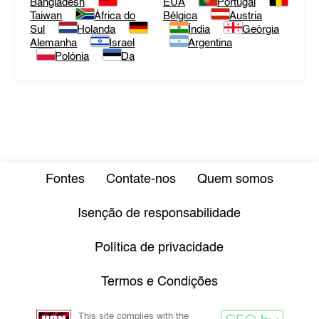
Bangladesh
EUA
Portugal
Taiwan
África do
Bélgica
Austria
Sul
Holanda
Índia
Geórgia
Alemanha
Israel
Argentina
Polónia
Da
Fontes
Contate-nos
Quem somos
Isenção de responsabilidade
Política de privacidade
Termos e Condições
This site complies with the