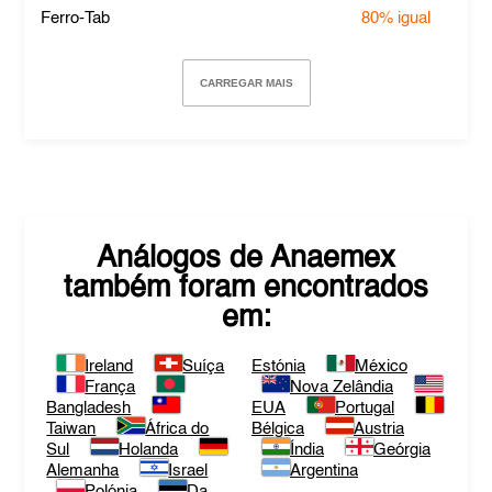
Ferro-Tab
80%
igual
CARREGAR MAIS
Análogos de
Anaemex
também foram encontrados
em:
Ireland
Suíça
Estónia
México
França
Nova Zelândia
Bangladesh
EUA
Portugal
Taiwan
África do
Bélgica
Austria
Sul
Holanda
Índia
Geórgia
Alemanha
Israel
Argentina
Polónia
Da