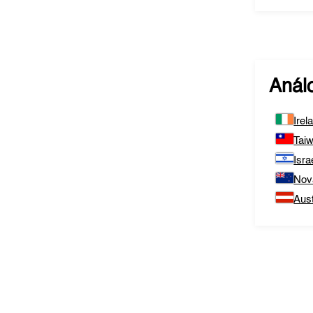
Anál
Irel
Tai
Isra
Nov
Aust