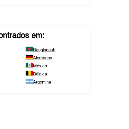
ntrados em:
Bangladesh
Alemanha
México
Bélgica
Argentina