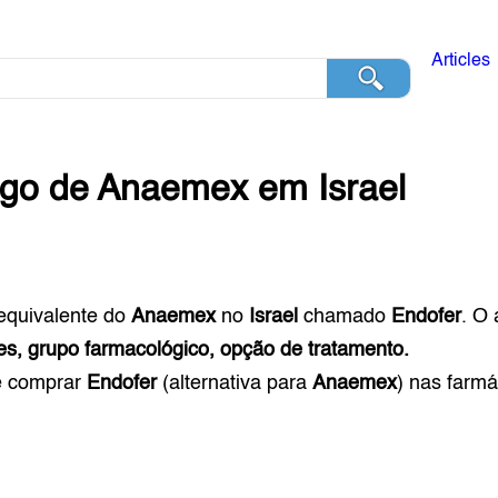
Articles
ogo de
Anaemex
em
Israel
equivalente do
Anaemex
no
Israel
chamado
Endofer
. O
es, grupo farmacológico, opção de tratamento.
e comprar
Endofer
(alternativa para
Anaemex
) nas farm