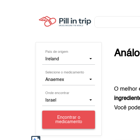
Anál
País de origem
Ireland
Selecione o medicamento
Anaemex
O melhor 
Onde encontrar
ingredient
Israel
Você pod
Encontrar o
medicamento