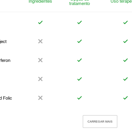
Ingredientes
Uso terapê
tratamento
ject
feron
d Folic
CARREGAR MAIS