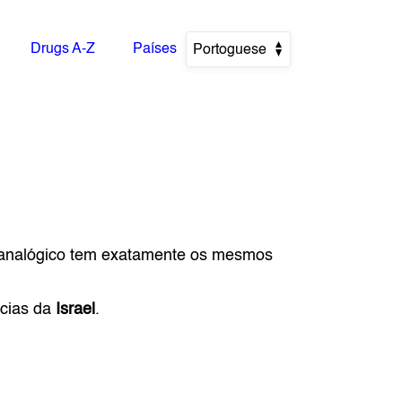
Drugs A-Z
Países
Portoguese
 analógico tem exatamente os mesmos
ácias da
Israel
.