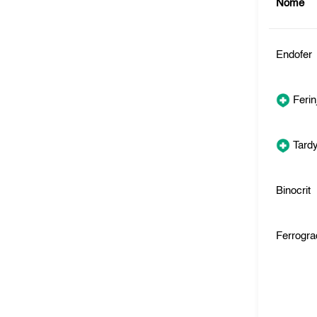
Nome
Endofer
Ferin
Tardy
Binocrit
Ferrogra