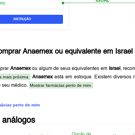
IGUAL
mic
INSTRUÇÃO
omprar
Anaemex
ou equivalente em
Israel
prar
Anaemex
ou algum de seus equivalentes em
Israel
, reco
a mais próxima.
Anaemex
está em estoque. Existem diversos
Mostrar farmácias perto de mim.
e seu médico.
mácias perto de mim
 análogos
Opção de