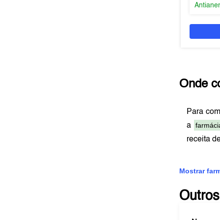
Antiane
Onde c
Para com
farmáci
a
receita d
Mostrar far
Outros