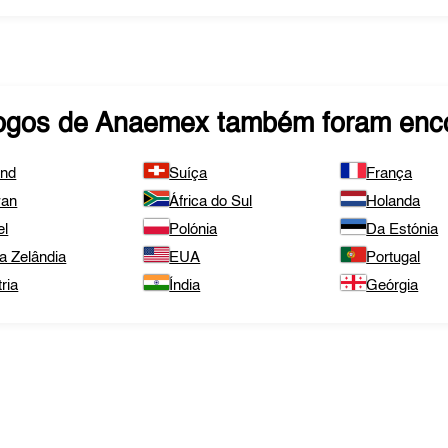
ogos de
Anaemex
também foram enco
and
Suíça
França
wan
África do Sul
Holanda
el
Polónia
Da Estónia
a Zelândia
EUA
Portugal
ria
Índia
Geórgia