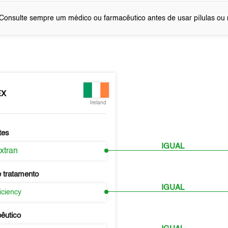
Consulte sempre um médico ou farmacêutico antes de usar pílulas o
EX
Ireland
tes
IGUAL
xtran
 tratamento
IGUAL
iciency
pêutico