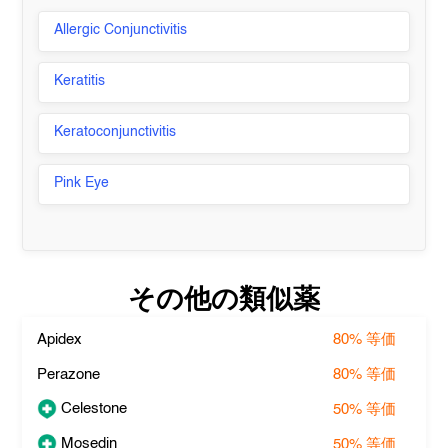
Allergic Conjunctivitis
Keratitis
Keratoconjunctivitis
Pink Eye
その他の類似薬
Apidex
80%
等価
Perazone
80%
等価
Celestone
50%
等価
Mosedin
50%
等価