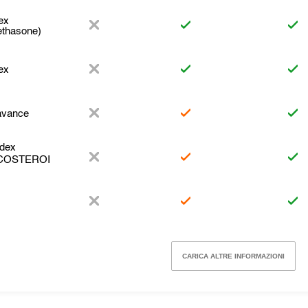
ex
thasone)
ex
avance
dex
COSTEROI
t
CARICA ALTRE INFORMAZIONI