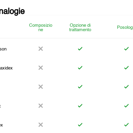
analogie
Composizio
Opzione di
Posolog
ne
trattamento
son
Maxidex
x
ex