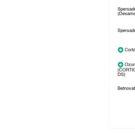
Spersad
(Dexame
Spersad
Cort
Ozur
(CORTI
DS)
Betnova