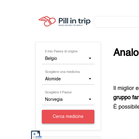
Analo
Il mio Paese di origine
Belgio
Scegliere una medicina
Alomide
Il miglior
Scegliere il Paese
gruppo far
Norvegia
È possibil
Cerca medicine