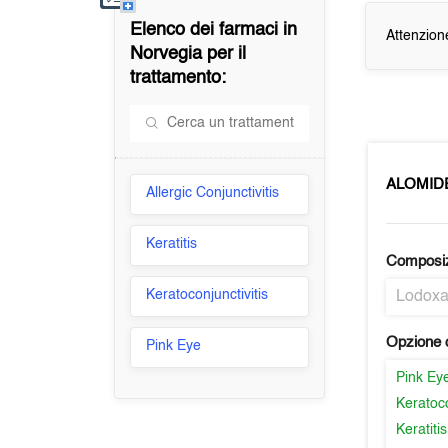
Elenco dei farmaci in
Attenzion
Norvegia
per il
trattamento:
ALOMID
Allergic Conjunctivitis
Keratitis
Composi
Keratoconjunctivitis
Lodox
Opzione d
Pink Eye
Pink Ey
Keratoco
Keratitis