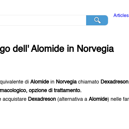
Articles
go dell'
Alomide
in
Norvegia
 equivalente di
Alomide
in
Norvegia
chiamato
Dexadreson
macologico, opzione di trattamento.
e acquistare
Dexadreson
(alternativa a
Alomide
) nelle f