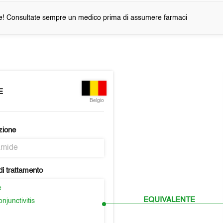
e! Consultate sempre un medico prima di assumere farmaci
E
Belgio
zione
amide
i trattamento
e
EQUIVALENTE
njunctivitis