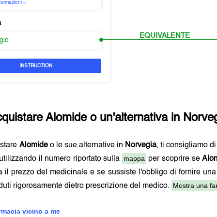
nformazioni
a
EQUIVALENTE
rgic
INSTRUCTION
quistare
Alomide
o un'alternativa in
Norve
istare
Alomide
o le sue alternative in
Norvegia
, ti consigliamo d
mappa
utilizzando il numero riportato sulla
per scoprire se
Alo
a il prezzo del medicinale e se sussiste l'obbligo di fornire una
Mostra una far
uti rigorosamente dietro prescrizione del medico.
armacia vicino a me