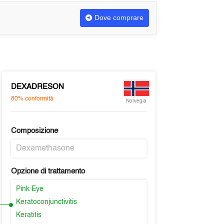
Dove comprare
DEXADRESON
80%
conformità
Norvegia
Composizione
Dexamethasone
Opzione di trattamento
Pink Eye
Keratoconjunctivitis
Keratitis