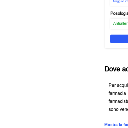
Maggiori i
Posologi
Antialle
Dove ac
Per acqu
farmacia 
farmacist
sono vend
Mostra la f