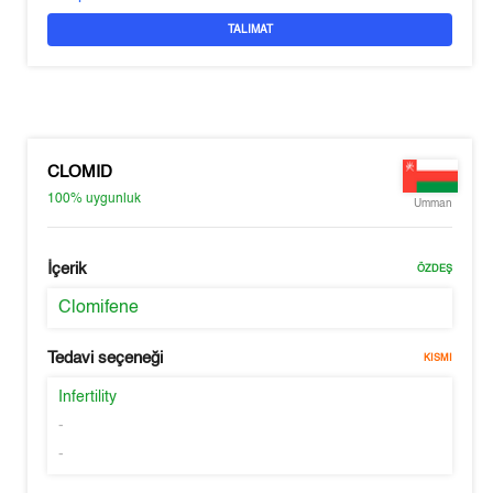
TALIMAT
CLOMID
100%
uygunluk
Umman
İçerik
ÖZDEŞ
Clomifene
Tedavi seçeneği
KISMI
Infertility
-
-