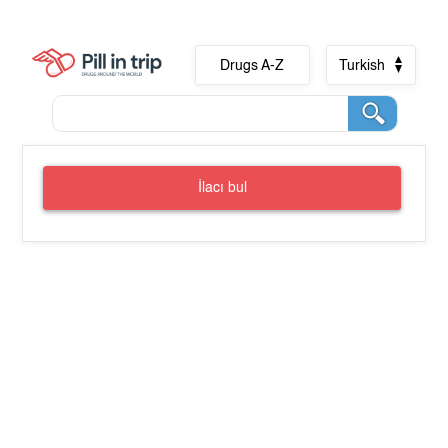
Drugs A-Z
Turkish
İlacı bul