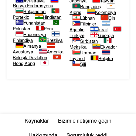
Avustralya
Japonya
Tayvan
Rusya Federasyonu
Bangladeş
Bulgaristan
Kıbrıs
Kolombiya
Portekiz
Hindistan
Lübnan
Çin
Yunanistan
Filipinler
Pakistan
Peru
Arjantin
İsrail
Endonezya
Türkiye
Georgia
Finlandiya
Brezilya
Sırbistan
Almanya
Meksika
Ekvador
Avusturya
Amerika
Umman
Birleşik Devletleri
Tayland
Belçika
Hong Kong
Şili
Kaynaklar
Bizimle iletişime geçin
Hakkımızda
Sorumluluk reddi