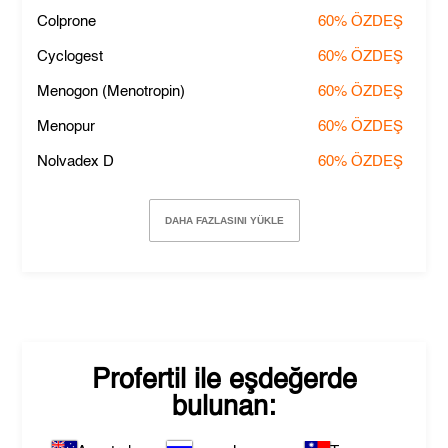
Colprone
60%
ÖZDEŞ
Cyclogest
60%
ÖZDEŞ
Menogon (Menotropin)
60%
ÖZDEŞ
Menopur
60%
ÖZDEŞ
Nolvadex D
60%
ÖZDEŞ
DAHA FAZLASINI YÜKLE
Profertil
ile eşdeğerde
bulunan: