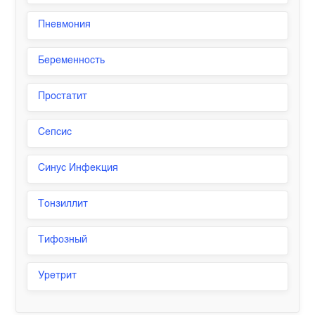
Пневмония
Беременность
Простатит
Сепсис
Синус Инфекция
Тонзиллит
Тифозный
Уретрит