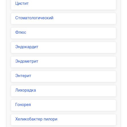
Цистит
Стоматологический
Флюс
Эндокардит
Эндометрит
Энтерит
Лихорадка
Гонорея
Хеликобактер пилори