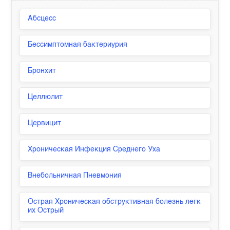
Абсцесс
Бессимптомная бактериурия
Бронхит
Целлюлит
Цервицит
Хроническая Инфекция Среднего Уха
Внебольничная Пневмония
Острая Хроническая обструктивная болезнь легк
их Острый