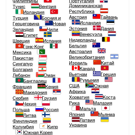
Филиппины
Португалия
Доминиканская
Тунис
Венгрия
Республика
Ирландия
Австрия
Тайвань
Турция
Босния и
Исландия
Герцеговина
Новая
Эстония
Дания
Зеландия
Чили
Венесуэла
Египет
Нидерланды
Швеция
Испания
Бельгия
Гонк-Конг
Австралия
Мексика
Великобритания
Пакистан
Израиль
Китай
Сингапур
Канада
Болгария
Вьетнам
Греция
Лебанон
Оман
Румыния
Бангладеш
США
Южная
Франция
Кения
Африка
Македония
Хорватия
Коста
Сербия
Грузия
Рика
Малазия
Чехия
Мальта
Польша
Россия
Япония
Мьянма
Литва
Латвия
Финляндия
Украина
Колумбия
Кипр
Южная Корея