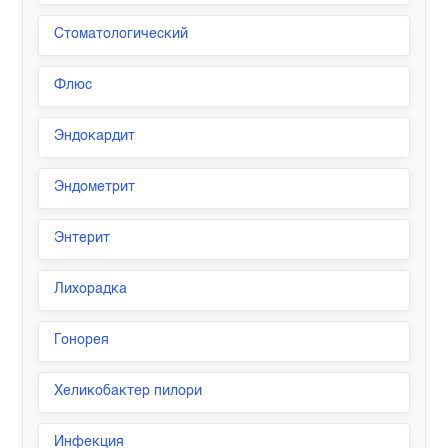
Стоматологический
Флюс
Эндокардит
Эндометрит
Энтерит
Лихорадка
Гонорея
Хеликобактер пилори
Инфекция