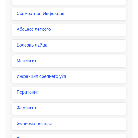
Совместная Инфекция
Абсцесс легкого
Болезнь лайма
Менингит
Инфекция среднего уха
Перитонит
Фарингит
Эмпиема плевры