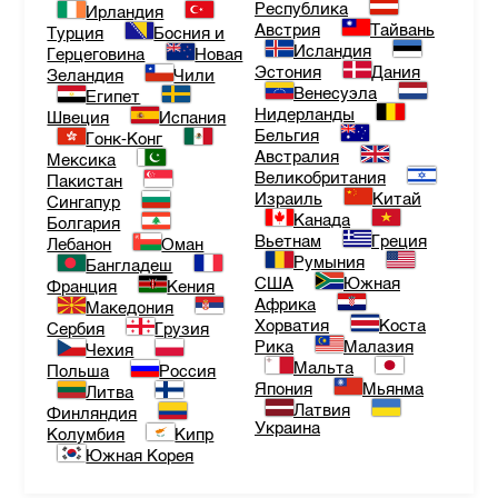
Республика
Ирландия
Австрия
Тайвань
Турция
Босния и
Исландия
Герцеговина
Новая
Эстония
Дания
Зеландия
Чили
Венесуэла
Египет
Нидерланды
Швеция
Испания
Бельгия
Гонк-Конг
Австралия
Мексика
Великобритания
Пакистан
Израиль
Китай
Сингапур
Канада
Болгария
Вьетнам
Греция
Лебанон
Оман
Румыния
Бангладеш
США
Южная
Франция
Кения
Африка
Македония
Хорватия
Коста
Сербия
Грузия
Рика
Малазия
Чехия
Мальта
Польша
Россия
Япония
Мьянма
Литва
Латвия
Финляндия
Украина
Колумбия
Кипр
Южная Корея