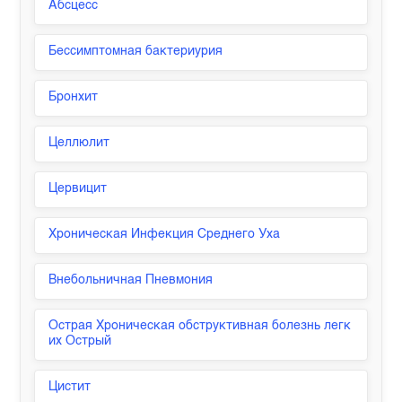
Абсцесс
Бессимптомная бактериурия
Бронхит
Целлюлит
Цервицит
Хроническая Инфекция Среднего Уха
Внебольничная Пневмония
Острая Хроническая обструктивная болезнь легк
их Острый
Цистит