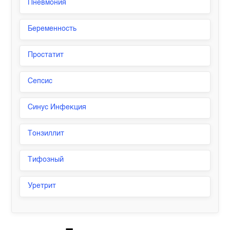
Пневмония
Беременность
Простатит
Сепсис
Синус Инфекция
Тонзиллит
Тифозный
Уретрит