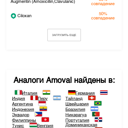
Augmentin (Amoxicillin,Clavulanic)
совпадение
50%
Ciloxan
совпадение
ЗАГРУЗИТЬ ЕЩЕ
Аналоги
Amoval
найдены в:
Италия
Германия
Индия
Перу
Тайланд
Аргентина
Швейцария
Индонезия
Бразилия
Эквадор
Никарагуа
Филиппины
Португалия
Доминиканская
Тунис
Венгрия