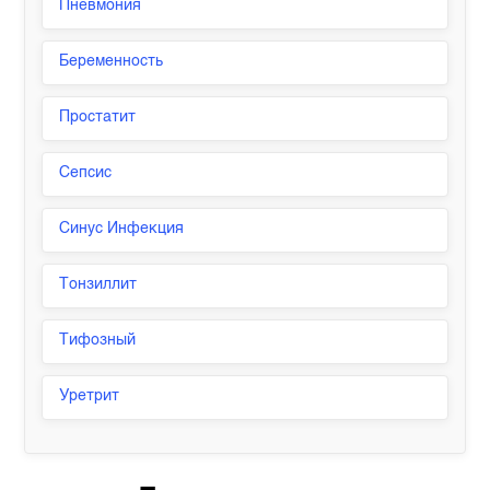
Пневмония
Беременность
Простатит
Сепсис
Синус Инфекция
Тонзиллит
Тифозный
Уретрит