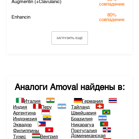
Augmentin (+Clavulanic)
совпадение
80%
Enhancin
совпадение
ЗАГРУЗИТЬ ЕЩЕ
Аналоги
Amoval
найдены в:
Италия
Германия
Индия
Перу
Тайланд
Аргентина
Швейцария
Индонезия
Бразилия
Эквадор
Никарагуа
Филиппины
Португалия
Доминиканская
Тунис
Венгрия