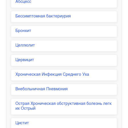
Абсцесс
Бессимптомная бактериурия
Бронхит
Целлюлит
Цервицит
Хроническая Инфекция Среднего Уха
Внебольничная Пневмония
Острая Хроническая обструктивная болезнь легк
их Острый
Цистит