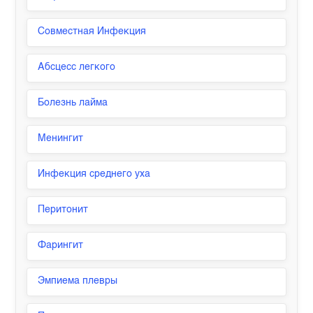
Совместная Инфекция
Абсцесс легкого
Болезнь лайма
Менингит
Инфекция среднего уха
Перитонит
Фарингит
Эмпиема плевры