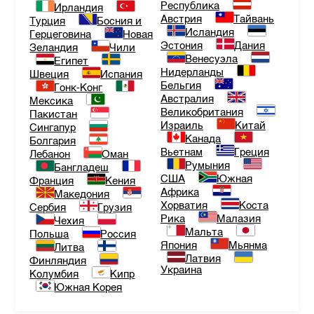
Республика
Ирландия
Австрия
Тайвань
Турция
Босния и
Исландия
Герцеговина
Новая
Эстония
Дания
Зеландия
Чили
Венесуэла
Египет
Нидерланды
Швеция
Испания
Бельгия
Гонк-Конг
Австралия
Мексика
Великобритания
Пакистан
Израиль
Китай
Сингапур
Канада
Болгария
Вьетнам
Греция
Лебанон
Оман
Румыния
Бангладеш
США
Южная
Франция
Кения
Африка
Македония
Хорватия
Коста
Сербия
Грузия
Рика
Малазия
Чехия
Мальта
Польша
Россия
Япония
Мьянма
Литва
Латвия
Финляндия
Украина
Колумбия
Кипр
Южная Корея