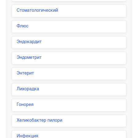
Стоматологический
Флюс
Эндокардит
Эндометрит
Энтерит
Лихорадка
Гонорея
Хеликобактер пилори
Инфекция