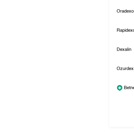
Oradexo
Rapidex
Dexalin
Ozurdex
Betn