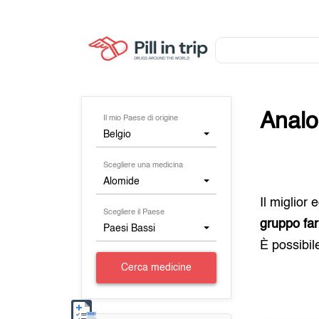
Analo
Il mio Paese di origine
Belgio
Scegliere una medicina
Alomide
Il miglior
Scegliere il Paese
gruppo far
Paesi Bassi
È possibil
Cerca medicine