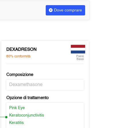
Dove comprare
DEXADRESON
80%
conformità
Paesi
Bassi
Composizione
Dexamethasone
Opzione di trattamento
Pink Eye
Keratoconjunctivitis
Keratitis