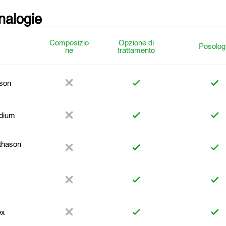
analogie
Composizio
Opzione di
Posolog
ne
trattamento
son
dium
thason
ex