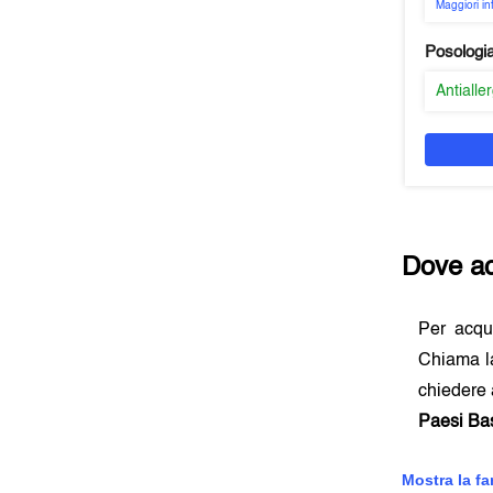
Maggiori i
Posologi
Antialle
Dove ac
Per acqu
Chiama la
chiedere 
Paesi Ba
Mostra la f