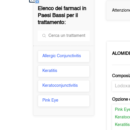
Elenco dei farmaci in
Attenzion
Paesi Bassi
per il
trattamento:
ALOMID
Allergic Conjunctivitis
Keratitis
Composi
Keratoconjunctivitis
Lodox
Opzione d
Pink Eye
Pink Ey
Keratoco
Keratitis