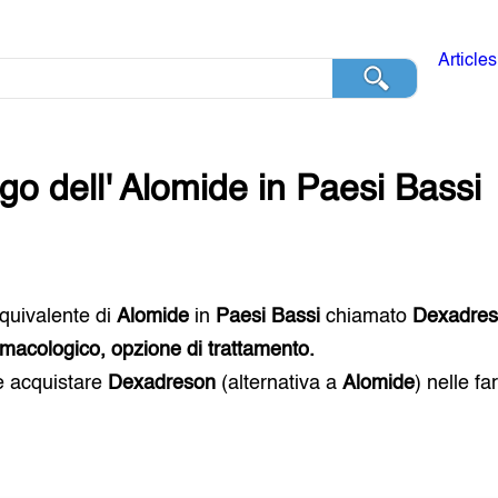
Articles
go dell'
Alomide
in
Paesi Bassi
 equivalente di
Alomide
in
Paesi Bassi
chiamato
Dexadre
macologico, opzione di trattamento.
e acquistare
Dexadreson
(alternativa a
Alomide
) nelle f