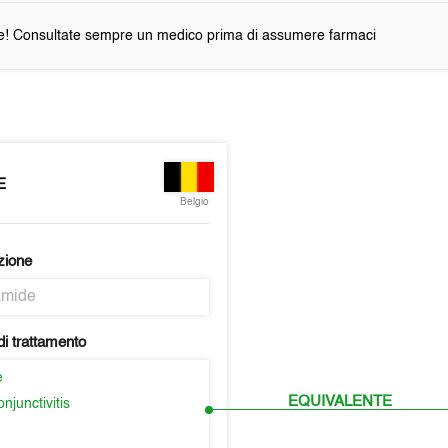
e! Consultate sempre un medico prima di assumere farmaci
E
Belgio
zione
amide
i trattamento
e
EQUIVALENTE
njunctivitis