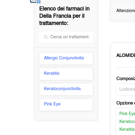
Elenco dei farmaci in
Attenzion
Della Francia
per il
trattamento:
ALOMID
Allergic Conjunctivitis
Keratitis
Composi
Keratoconjunctivitis
Lodox
Opzione d
Pink Eye
Pink Ey
Keratoco
Keratitis