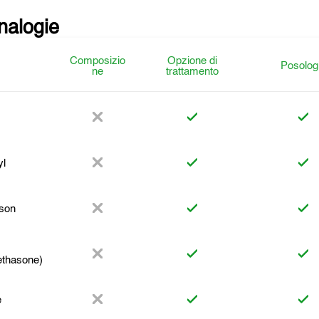
analogie
Composizio
Opzione di
Posolog
ne
trattamento
yl
son
thasone)
e