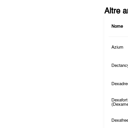
Altre 
Nome
Azium
Dectanc
Dexadre
Dexafort
(Dexame
Dexafre