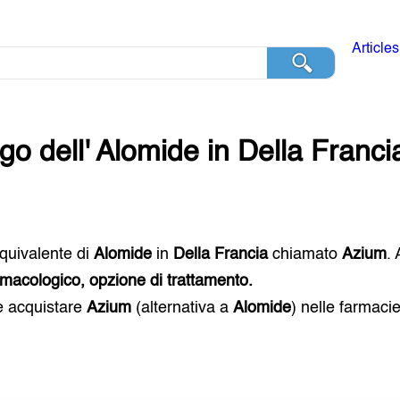
Articles
go dell'
Alomide
in
Della Franci
 equivalente di
Alomide
in
Della Francia
chiamato
Azium
.
macologico, opzione di trattamento.
e acquistare
Azium
(alternativa a
Alomide
) nelle farmaci