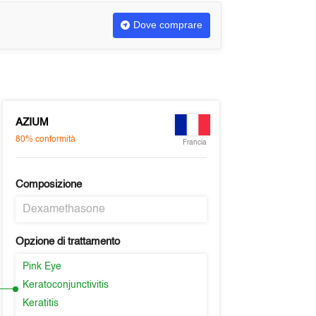
Dove comprare
AZIUM
80%
conformità
Francia
Composizione
Dexamethasone
Opzione di trattamento
Pink Eye
Keratoconjunctivitis
Keratitis