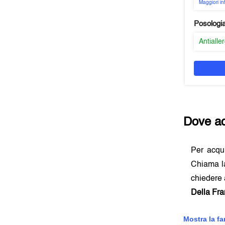
Maggiori i
Posologi
Antialle
Dove ac
Per acqu
Chiama la
chiedere 
Della Fra
Mostra la f