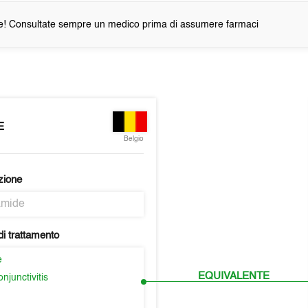
e! Consultate sempre un medico prima di assumere farmaci
E
Belgio
zione
amide
i trattamento
e
EQUIVALENTE
njunctivitis