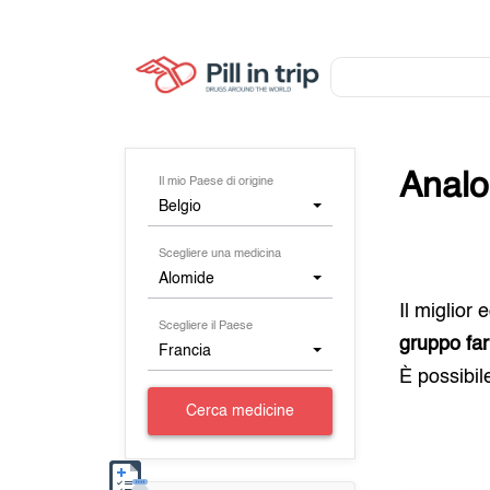
Analo
Il mio Paese di origine
Belgio
Scegliere una medicina
Alomide
Il miglior
Scegliere il Paese
gruppo far
Francia
È possibil
Cerca medicine