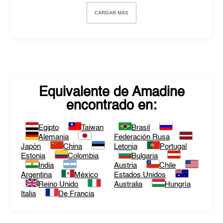
CARGAR MÁS
Equivalente de
Amadine
encontrado en:
Egipto
Taiwan
Brasil
Alemania
Federación Rusa
Japón
China
Letonia
Portugal
Estonia
Colombia
Bulgaria
India
Austria
Chile
Argentina
México
Estados Unidos
Reino Unido
Australia
Hungría
Italia
De Francia