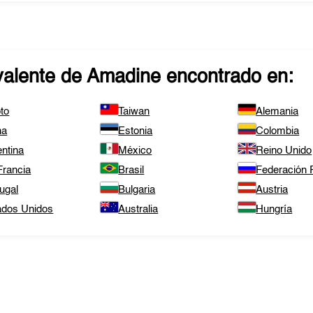
valente de
Amadine
encontrado en:
to
Taiwan
Alemania
na
Estonia
Colombia
ntina
México
Reino Unido
Francia
Brasil
Federación
ugal
Bulgaria
Austria
ados Unidos
Australia
Hungría