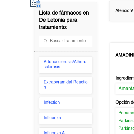
Atención!
Lista de fármacos en
De Letonia
para
tratamiento:
AMADIN
Arteriosclerosis/Athero
sclerosis
Ingredien
Extrapyramidal Reactio
n
Amanta
Opción d
Infection
Pneumon
Influenza
Parkins
Parkins
Influenza A