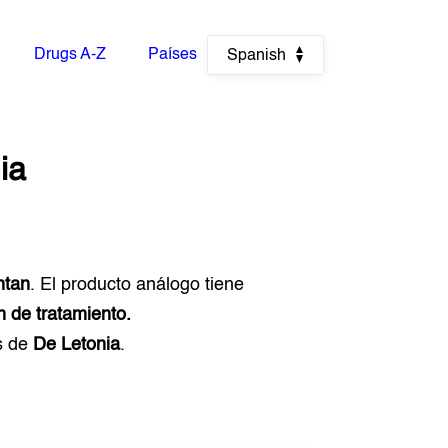
Drugs A-Z
Países
Spanish
ia
ntan
. El producto análogo tiene
n de tratamiento.
s de
De Letonia
.