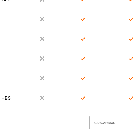
s
r
r HBS
CARGAR MÁS