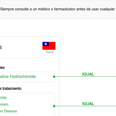
 Siempre consulte a un médico o farmacéutico antes de usar cualquie
E
Taiwan
tes
IGUAL
dine Hydrochloride
e tratamiento
itis
IGUAL
onism
on Disease