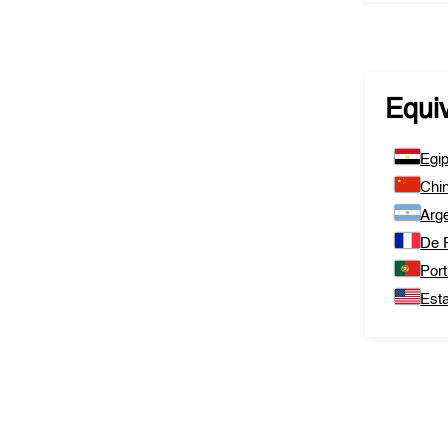
Equi
Egip
Chi
Arge
De 
Port
Est