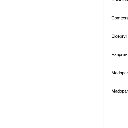
Comtes
Eldepryl
Ezaprev
Madopa
Madopa