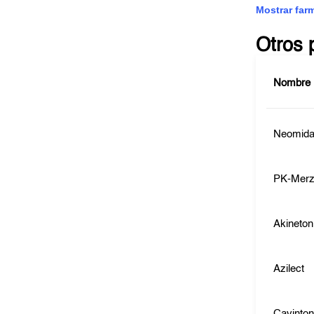
Mostrar far
Otros 
Nombre
Neomida
PK-Mer
Akineton
Azilect
Cavinton