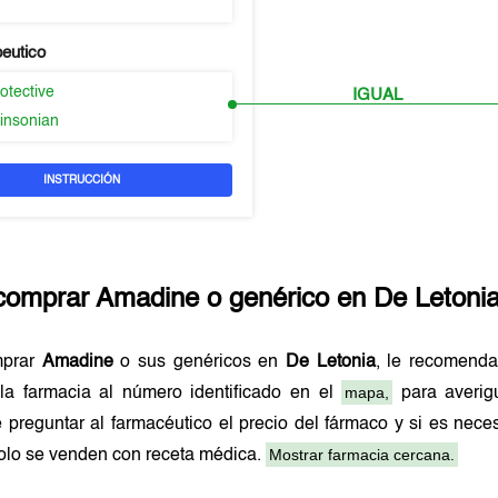
peutico
otective
IGUAL
kinsonian
INSTRUCCIÓN
comprar
Amadine
o genérico en
De Letoni
mprar
Amadine
o sus genéricos en
De Letonia
, le recomend
mapa,
la farmacia al número identificado en el
para averigu
 preguntar al farmacéutico el precio del fármaco y si es nec
Mostrar farmacia cercana.
olo se venden con receta médica.