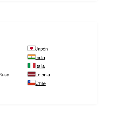
Japón
India
Italia
 Rusa
Letonia
Chile