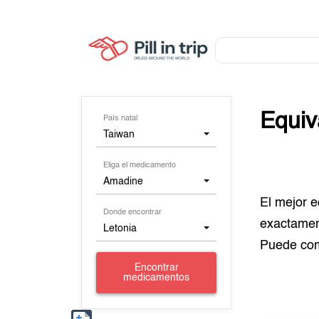
Equiv
País natal
Taiwan
Eliga el medicamento
Amadine
El mejor 
Donde encontrar
exactamen
Letonia
Puede co
Encontrar
medicamentos