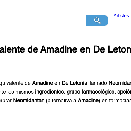
Articles
alente de
Amadine
en
De Leton
equivalente de
Amadine
en
De Letonia
llamado
Neomida
te los mismos
ingredientes, grupo farmacológico, opció
mprar
Neomidantan
(alternativa a
Amadine
) en farmacia