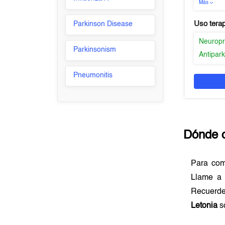
Más
Uso tera
Parkinson Disease
Neuropr
Parkinsonism
Antipar
Pneumonitis
Dónde 
Para co
Llame a 
Recuerde
Letonia
s