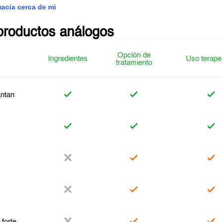
macia cerca de mi
productos análogos
Opción de
Ingredientes
Uso terape
tratamiento
ntan
z
 forte