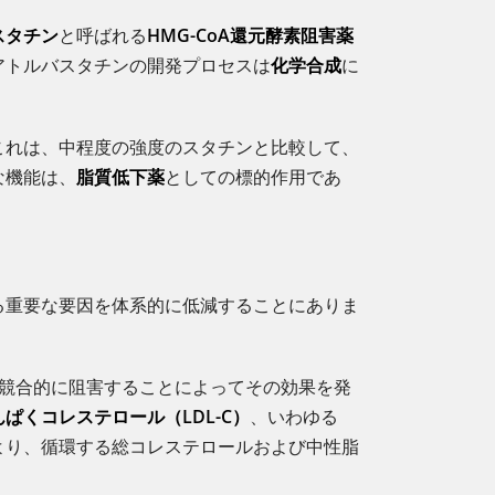
スタチン
と呼ばれる
HMG-CoA還元酵素阻害薬
アトルバスタチンの開発プロセスは
化学合成
に
これは、中程度の強度のスタチンと比較して、
な機能は、
脂質低下薬
としての標的作用であ
る重要な要因を体系的に低減することにありま
を競合的に阻害することによってその効果を発
ぱくコレステロール（LDL-C）
、いわゆる
より、循環する総コレステロールおよび中性脂