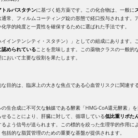
アトルバスタチン
に基づく処方薬です。この化合物は、一般に
は通常、フィルムコーティング錠の形態で経口投与されます。
い化学的純度と一貫性を確保するために選ばれた手法です。
ハイインテンシティ・スタチン）」としての組成にあります。
に認められている
ことを意味します。この薬物クラスの一般的
理において主要な役割を果たします。
的な目的は、臨床上の大きな焦点である心血管リスクに関連す
の生合成に不可欠な触媒である酵素「HMG-CoA還元酵素」
らせることにより、肝臓に対して、循環している
低比重リポたん
するよう信号が送られます。この標的を絞った生理学的作用に
、包括的な脂質管理のための重要な基盤が提供されます。