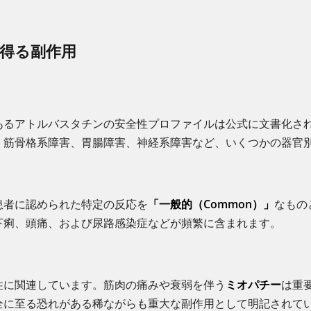
起こり得る副作用
あるアトルバスタチンの安全性プロファイルは公式に文書化さ
、筋骨格系障害、胃腸障害、神経系障害など、いくつかの器官
患者に認められた特定の反応を
「一般的（Common）」
なもの
下痢、頭痛、および尿路感染症などが頻繁に含まれます。
性に関連しています。筋肉の痛みや衰弱を伴う
ミオパチー
は重
全に至る恐れがある稀ながらも重大な副作用として明記されて