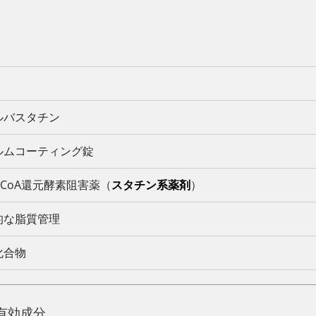
ルバスタチン
ルムコーティング錠
-CoA還元酵素阻害薬（
スタチン系薬剤
）
的な脂質管理
化合物
有効成分