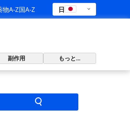
薬物A-Z
国A-Z
日
副作用
もっと...