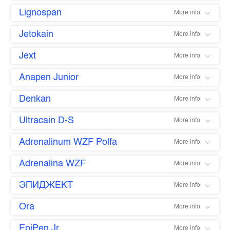
Lignospan
More info
Jetokain
More info
Jext
More info
Anapen Junior
More info
Denkan
More info
Ultracain D-S
More info
Adrenalinum WZF Polfa
More info
Adrenalina WZF
More info
ЭПИДЖЕКТ
More info
Ora
More info
EpiPen Jr
More info