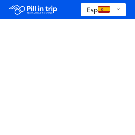
Esp
Drogas A-Z