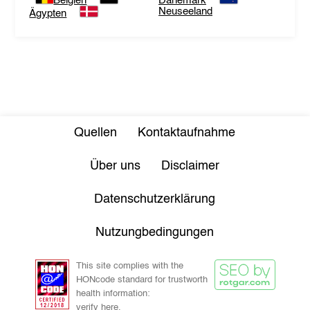
Belgien
Dänemark
Neuseeland
Ägypten
Quellen
Kontaktaufnahme
Über uns
Disclaimer
Datenschutzerklärung
Nutzungbedingungen
This site complies with the
HONcode standard for trustworth
health information:
verify here.