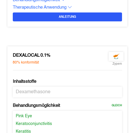
Therapeutische Anwendung
ANLEITUNG
DEXALOCAL 0.1%
80%
konformität
Zypern
Inhaltsstoffe
Dexamethasone
Behandlungsmöglichkeit
GLEICH
Pink Eye
Keratoconjunctivitis
Keratitis