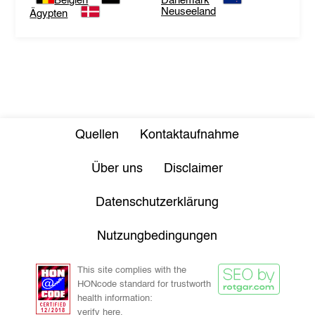
Belgien
Dänemark
Neuseeland
Ägypten
Quellen
Kontaktaufnahme
Über uns
Disclaimer
Datenschutzerklärung
Nutzungbedingungen
This site complies with the
HONcode standard for trustworth
health information:
verify here.