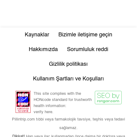
Kaynaklar
Bizimle iletişime geçin
Hakkımızda
Sorumluluk reddi
Gizlilik politikası
Kullanım Şartları ve Koşulları
This site complies with the
HONcode standard for trustworth
health information:
verify here.
Pillintrip.com tıbbi veya farmakolojik tavsiye, teşhis veya tedavi
sağlamaz.
Dikkat!
Hap veya ilaç kullanmadan önce daima bir doktora veya