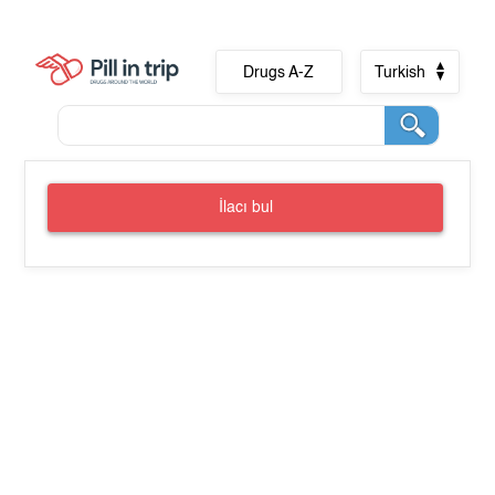
Drugs A-Z
Turkish
İlacı bul