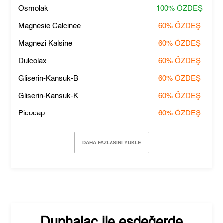
Osmolak
100%
ÖZDEŞ
Magnesie Calcinee
60%
ÖZDEŞ
Magnezi Kalsine
60%
ÖZDEŞ
Dulcolax
60%
ÖZDEŞ
Gliserin-Kansuk-B
60%
ÖZDEŞ
Gliserin-Kansuk-K
60%
ÖZDEŞ
Picocap
60%
ÖZDEŞ
DAHA FAZLASINI YÜKLE
Duphalac
ile eşdeğerde