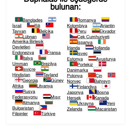
bulunan:
Bangladeş
Romanya
İsrail
Şili
Kolombiya
Arjantin
Tayvan
Belçika
Peru
Ekvador
Lübnan
Çek Cumhuriyeti
Amerika Birleşik
İspanya
Devletleri
İrlanda
Hollanda
Endonezya
Fransa
İsveç
İtalya
Estonya
Avusturya
Umman
Brezilya
Portekiz
İsviçre
Danimarka
Hindistan
Tayland
Polonya
Çin
Georgia
Güney
Norveç
Bahreyn
Afrika
Litvanya
Finlandiya
Rusya
Japonya
Bosna
Federasyonu
Mısır
Hersek
Kanada
Almanya
Ukrayna
Yeni
Bulgaristan
Zelanda
Macaristan
Filipinler
Türkiye