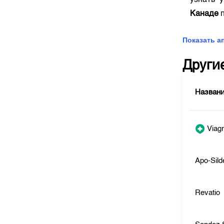
узнать 
Канаде
п
Показать а
Други
Назван
Viag
Apo-Sild
Revatio