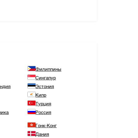
Филиппины
Сингапур
андия
Эстония
Кипр
Турция
рика
Россия
Гонк-Конг
Дания