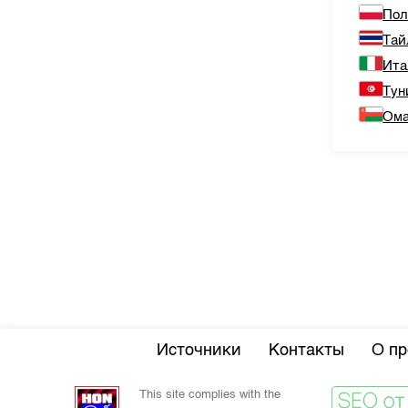
По
Тай
Ита
Тун
Ом
Источники
Контакты
О пр
This site complies with the