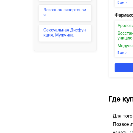
Еще
Легочная гипертензи
я
Фармако
Уролог
Сексуальная Дисфун
Восста
кция, Мужчина
ункцию
Модуля
Еще
Где ку
Для тог
Позвони