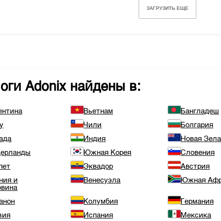
ЗАГРУЗИТЬ ЕЩЕ
логи
Adonix
найдены в:
ентина
Вьетнам
Бангладеш
у
Чили
Болгария
ада
Индия
Новая Зел
ерланды
Южная Корея
Словения
пет
Эквадор
Австрия
ния и
Венесуэла
Южная Аф
овина
анон
Колумбия
Германия
зия
Испания
Мексика