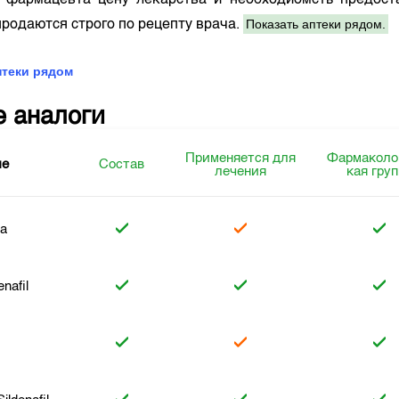
у фармацевта цену лекарства и необходиомсть предост
Показать аптеки рядом.
родаются строго по рецепту врача.
птеки рядом
е аналоги
Применяется для
Фармаколо
ие
Состав
лечения
кая гру
ra
enafil