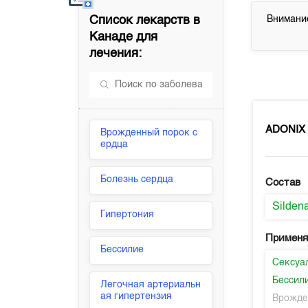
Список лекарств в
Внимание
Канаде
для
лечения:
ADONIX
Врожденный порок с
ердца
Болезнь сердца
Состав
Sildena
Гипертония
Применя
Бессилие
Сексуа
Бессил
Легочная артериальн
ая гипертензия
Врожде