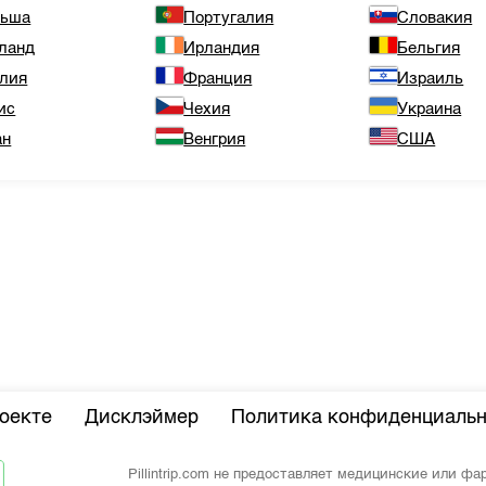
льша
Португалия
Словакия
ланд
Ирландия
Бельгия
лия
Франция
Израиль
ис
Чехия
Украина
ан
Венгрия
США
оекте
Дисклэймер
Политика конфиденциальн
Pillintrip.com не предоставляет медицинские или ф