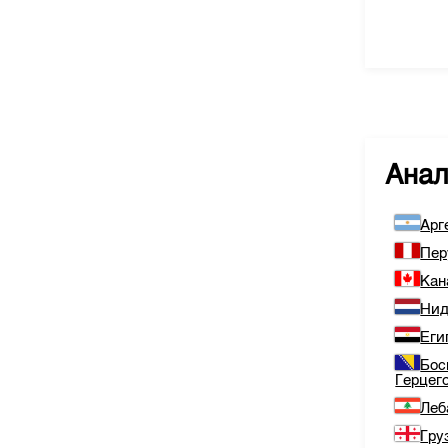
Ана
Арг
Пер
Кан
Нид
Еги
Бос
Герцег
Леб
Гру