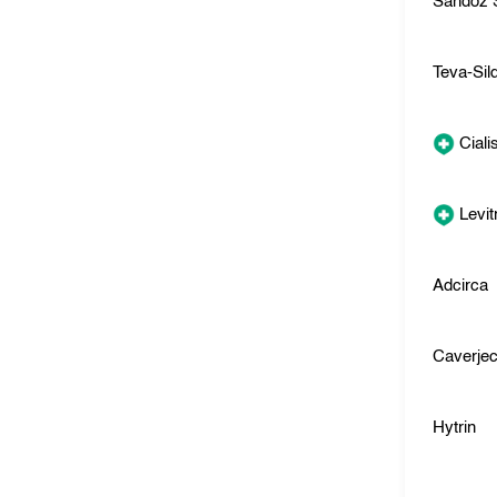
Sandoz S
Teva-Sild
Ciali
Levit
Adcirca
Caverjec
Hytrin