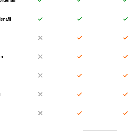
ildenafil
enafil
s
ra
t