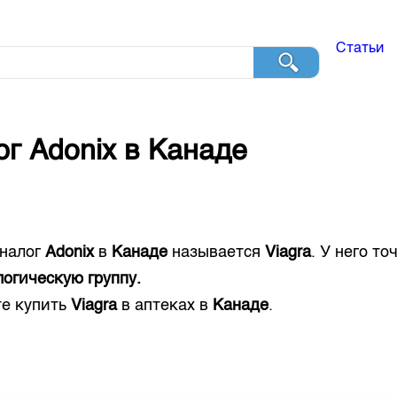
Статьи
ог
Adonix
в
Канаде
налог
Adonix
в
Канаде
называется
Viagra
. У него то
огическую группу.
е купить
Viagra
в аптеках в
Канаде
.