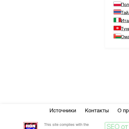
По
Тай
Ита
Тун
Ом
Источники
Контакты
О пр
This site complies with the