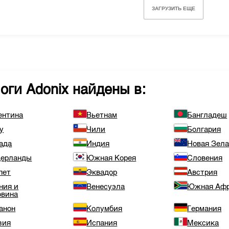
ЗАГРУЗИТЬ ЕЩЕ
логи
Adonix
найдены в:
ентина
Вьетнам
Бангладеш
у
Чили
Болгария
ада
Индия
Новая Зел
ерланды
Южная Корея
Словения
пет
Эквадор
Австрия
ния и
Венесуэла
Южная Аф
овина
анон
Колумбия
Германия
зия
Испания
Мексика