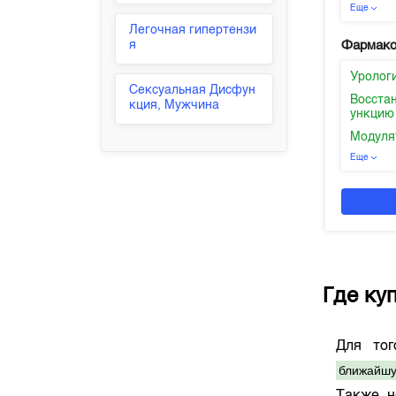
Еще
Легочная гипертензи
я
Фармако
Уролог
Сексуальная Дисфун
Восста
кция, Мужчина
ункцию
Модуля
Еще
Где ку
Для то
ближайшу