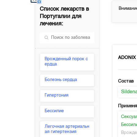
Список лекарств в
Внимание
Португалии
для
лечения:
ADONIX
Врожденный порок с
ердца
Болезнь сердца
Состав
Sildena
Гипертония
Применя
Бессилие
Сексуа
Бессил
Легочная артериальн
ая гипертензия
Врожде