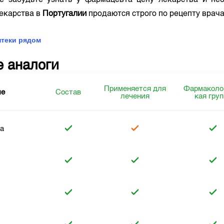
е забудьте узнать у фармацевта цену лекарства и нео
лекарства в
Португалии
продаются строго по рецепту врач
птеки рядом
е аналоги
Применяется для
Фармаколо
ие
Состав
лечения
кая гру
ra