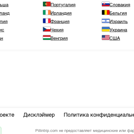
льша
Португалия
Словакия
ланд
Ирландия
Бельгия
лия
Франция
Израиль
ис
Чехия
Украина
ан
Венгрия
США
оекте
Дисклэймер
Политика конфиденциальн
Pillintrip.com не предоставляет медицинские или ф