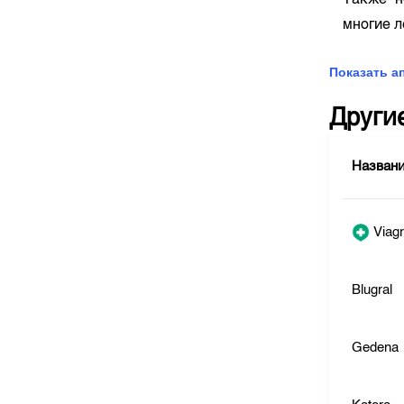
Также н
многие 
Показать а
Други
Назван
Viag
Blugral
Gedena