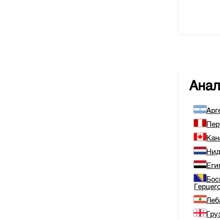
Ана
Арг
Пер
Кан
Нид
Еги
Бос
Герцег
Леб
Гру