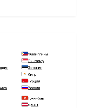
Филиппины
Сингапур
андия
Эстония
Кипр
Турция
рика
Россия
Гонк-Конг
Дания