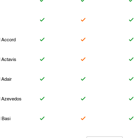
il Accord
l Actavis
l Adair
il Azevedos
l Basi