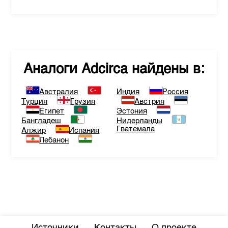
Аналоги
Adcirca
найдены в:
Австралия
Индия
Россия
Турция
Грузия
Австрия
Египет
Эстония
Бангладеш
Нидерланды
Гватемала
Алжир
Испания
Лебанон