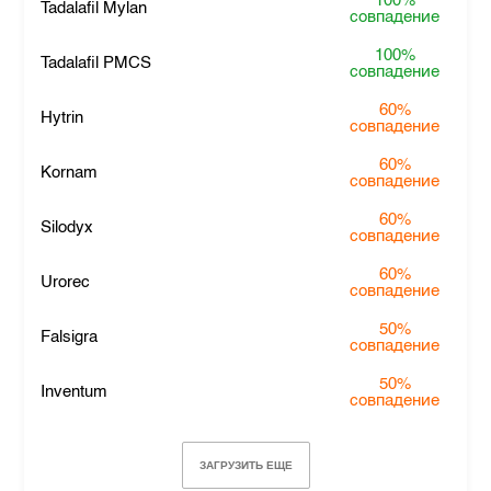
100%
Tadalafil Mylan
совпадение
100%
Tadalafil PMCS
совпадение
60%
Hytrin
совпадение
60%
Kornam
совпадение
60%
Silodyx
совпадение
60%
Urorec
совпадение
50%
Falsigra
совпадение
50%
Inventum
совпадение
ЗАГРУЗИТЬ ЕЩЕ