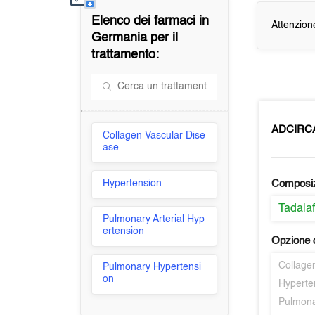
Elenco dei farmaci in
Attenzion
Germania
per il
trattamento:
ADCIRC
Collagen Vascular Dise
ase
Hypertension
Composi
Tadalaf
Pulmonary Arterial Hyp
ertension
Opzione d
Collage
Pulmonary Hypertensi
on
Hyperte
Pulmona