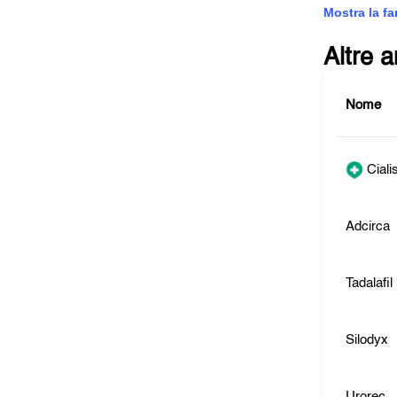
Mostra la f
Altre 
Nome
Ciali
Adcirca
Tadalafi
Silodyx
Urorec