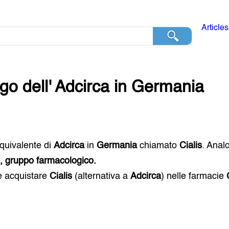
Articles
go dell'
Adcirca
in
Germania
 equivalente di
Adcirca
in
Germania
chiamato
Cialis
. Anal
i, gruppo farmacologico.
e acquistare
Cialis
(alternativa a
Adcirca
) nelle farmacie