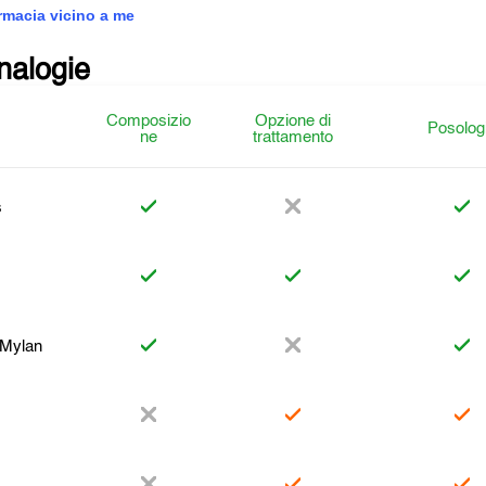
armacia vicino a me
analogie
Composizio
Opzione di
Posolog
ne
trattamento
s
l Mylan