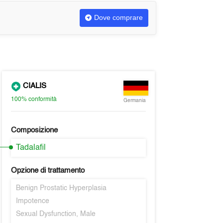
Dove comprare
CIALIS
100%
conformità
Germania
Composizione
Tadalafil
Opzione di trattamento
Benign Prostatic Hyperplasia
Impotence
Sexual Dysfunction, Male