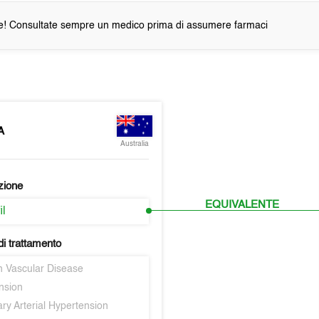
e! Consultate sempre un medico prima di assumere farmaci
A
Australia
zione
EQUIVALENTE
il
i trattamento
n Vascular Disease
nsion
ry Arterial Hypertension