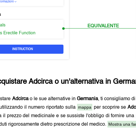
nformazioni
a
als
EQUIVALENTE
s Erectile Function
INSTRUCTION
quistare
Adcirca
o un'alternativa in
Germa
istare
Adcirca
o le sue alternative in
Germania
, ti consigliamo d
mappa
utilizzando il numero riportato sulla
per scoprire se
Adc
a il prezzo del medicinale e se sussiste l'obbligo di fornire una
Mostra una far
uti rigorosamente dietro prescrizione del medico.