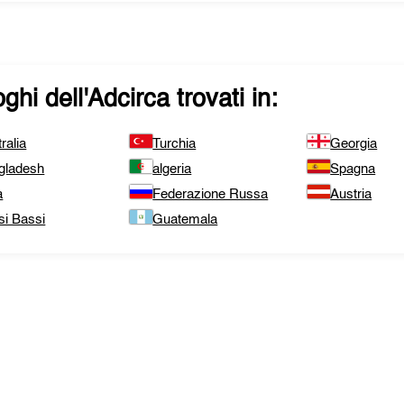
ghi dell'
Adcirca
trovati in:
ralia
Turchia
Georgia
gladesh
algeria
Spagna
a
Federazione Russa
Austria
si Bassi
Guatemala