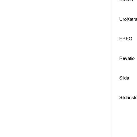
UroXatra
EREQ
Revatio
Silda
Sildarist