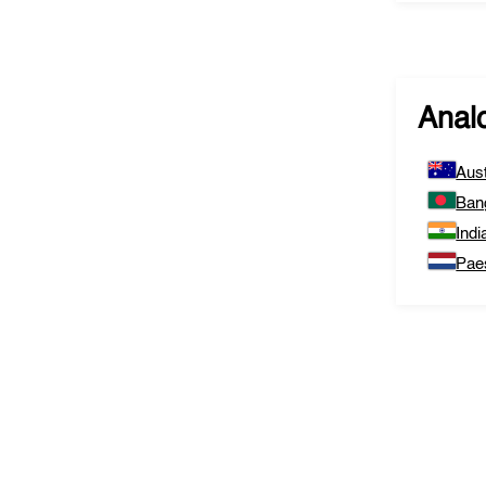
Analo
Aust
Ban
Indi
Pae