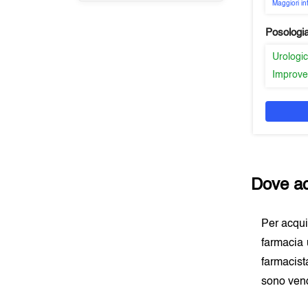
Maggiori i
Posologi
Urologic
Improve
Dove ac
Per acqu
farmacia 
farmacist
sono vend