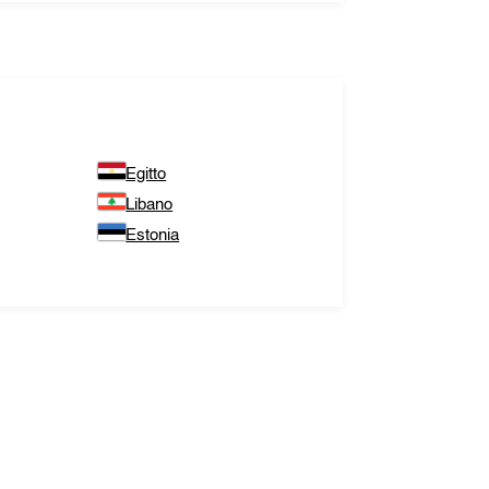
Egitto
Libano
Estonia