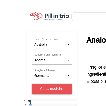
Analo
Il mio Paese di origine
Australia
Scegliere una medicina
Adcirca
Il miglior
Scegliere il Paese
ingredient
Germania
È possibil
Cerca medicine