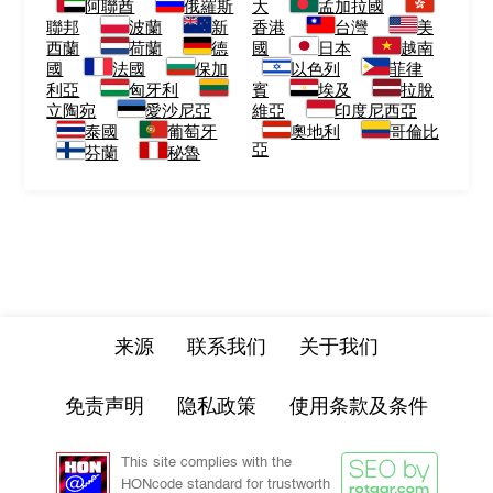
阿聯酋
俄羅斯
大
孟加拉國
聯邦
波蘭
新
香港
台灣
美
西蘭
荷蘭
德
國
日本
越南
國
法國
保加
以色列
菲律
利亞
匈牙利
賓
埃及
拉脫
立陶宛
愛沙尼亞
維亞
印度尼西亞
泰國
葡萄牙
奧地利
哥倫比
亞
芬蘭
秘魯
来源
联系我们
关于我们
免责声明
隐私政策
使用条款及条件
This site complies with the
HONcode standard for trustworth