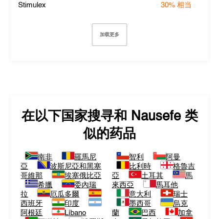
Stimulex
30%
相当
加载更多
在以下国家搜寻和
Nausefe
类
似的药品
南非
羅馬尼
智利
阿曼
亞
波斯尼亞和黑塞
比利時
格魯吉
哥維那
埃塞俄比亞
亞
土耳其
馬
希臘
委內瑞
來西亞
馬耳他
拉
厄瓜多爾
意大利
瑞士
西班牙
印度
墨西哥
烏克
阿根廷
Líbano
蘭
巴西
加拿