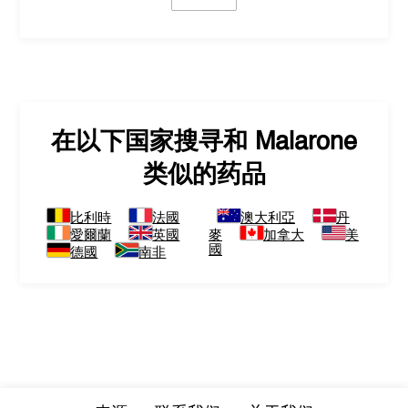
在以下国家搜寻和
Malarone
类似的药品
比利時
法國
澳大利亞
丹
愛爾蘭
英國
麥
加拿大
美
國
德國
南非