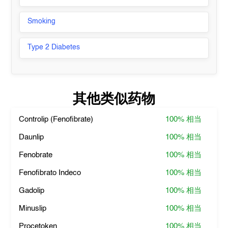
Smoking
Type 2 Diabetes
其他类似药物
Controlip (Fenofibrate)
100%
相当
Daunlip
100%
相当
Fenobrate
100%
相当
Fenofibrato Indeco
100%
相当
Gadolip
100%
相当
Minuslip
100%
相当
Procetoken
100%
相当