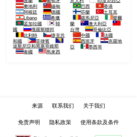
波蘭
葡萄牙
意大利
印度尼西亞
奧地利
緬甸
巴西
香港
阿根廷
德國
芬蘭
土耳其
Líbano
希臘
羅馬尼亞
愛爾
孟加拉國
韓
蘭
澳大利亞
國
俄羅斯聯邦
台灣
哥倫比亞
比利時
捷克共
中國
法國
和國
菲律賓
西班牙
克羅地
波斯尼亞和黑塞哥維那
亞
墨西哥
泰國
馬來西
来源
联系我们
关于我们
免责声明
隐私政策
使用条款及条件