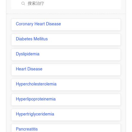
Coronary Heart Disease
Diabetes Mellitus
Dyslipidemia
Heart Disease
Hypercholesterolemia
Hyperlipoproteinemia
Hypertriglyceridemia
Pancreatitis