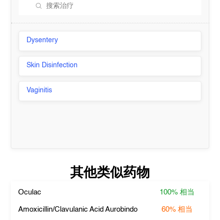
Dysentery
Skin Disinfection
Vaginitis
其他类似药物
Oculac
100%
相当
Amoxicillin/Clavulanic Acid Aurobindo
60%
相当