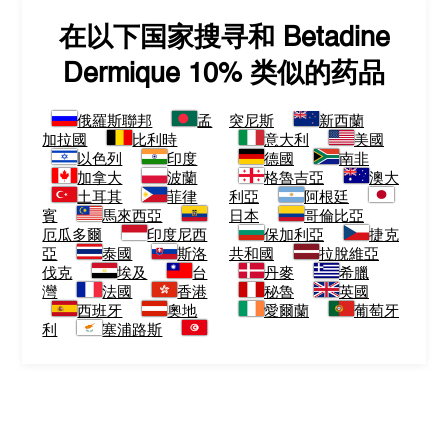
在以下国家搜寻和
Betadine
Dermique 10%
类似的药品
俄羅斯聯邦
孟
突尼斯
新西蘭
加拉國
比利時
意大利
美國
以色列
印度
德國
南非
加拿大
波蘭
格魯吉亞
澳大
土耳其
菲律
利亞
阿根廷
賓
馬來西亞
日本
哥倫比亞
厄瓜多爾
印度尼西
保加利亞
捷克
亞
泰國
斯洛
共和國
拉脫維亞
伐克
埃及
台
丹麥
希臘
灣
法國
香港
秘魯
英國
西班牙
奧地
愛爾蘭
葡萄牙
利
塞浦路斯