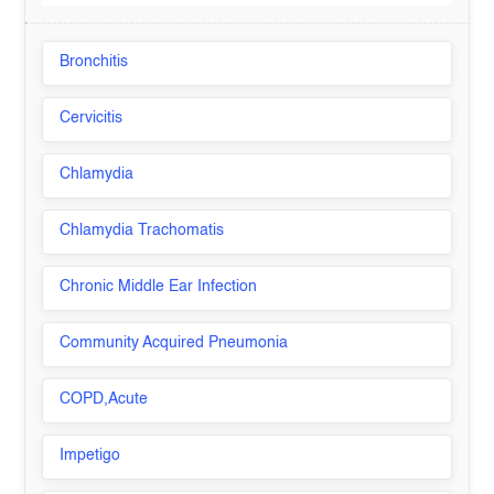
Bronchitis
Cervicitis
Chlamydia
Chlamydia Trachomatis
Chronic Middle Ear Infection
Community Acquired Pneumonia
COPD,Acute
Impetigo