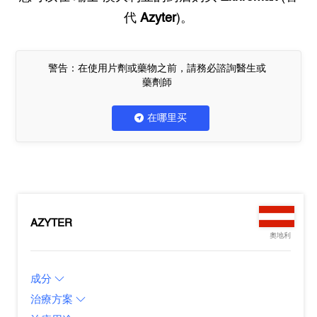
代
Azyter
)。
警告：在使用片劑或藥物之前，請務必諮詢醫生或
藥劑師
在哪里买
AZYTER
奧地利
成分
治療方案