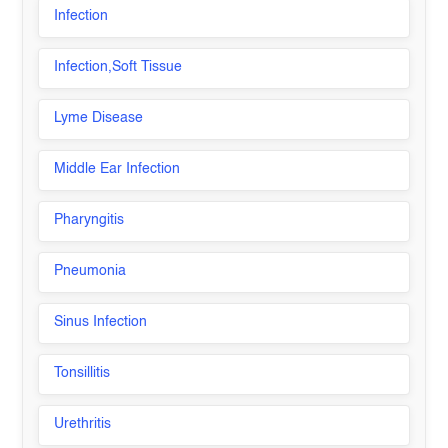
Infection
Infection,Soft Tissue
Lyme Disease
Middle Ear Infection
Pharyngitis
Pneumonia
Sinus Infection
Tonsillitis
Urethritis