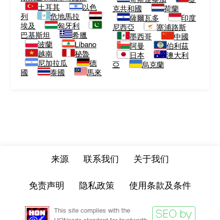
土耳其
以色
克共和國
荷蘭
列
危地馬拉
薩爾瓦多
印度
埃及
匈牙利
尼西亞
塞浦路斯
巴基斯坦
希臘
墨西哥
中國
波蘭
Líbano
阿曼
伯利茲
越南
秘魯
日本
澳大利
尼加拉瓜
德
亞
烏克蘭
國
泰國
馬來
来源
联系我们
关于我们
免责声明
隐私政策
使用条款及条件
This site complies with the