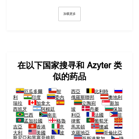
加载更多
在以下国家搜寻和
Azyter
类
似的药品
厄瓜多爾
智
西亞
比利時
利
印度
委內
俄羅斯聯邦
奧地利
瑞拉
加拿大
立陶宛
新加
西班牙
阿根廷
坡
丹麥
保加
巴西
南非
利亞
法國
菲
孟加拉國
格魯
律賓
葡萄牙
吉亞
香港
意
馬其頓
挪威
大利
美國
波
克羅地亞
哥倫比亞
斯尼亞和黑塞哥維那
哥斯達黎加
捷