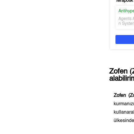
Terapötik
Antihyp
Agents 
n Syste
Zofen (
alabilir
Zofen (Zo
kurmanız
kullanara
ülkesinde 