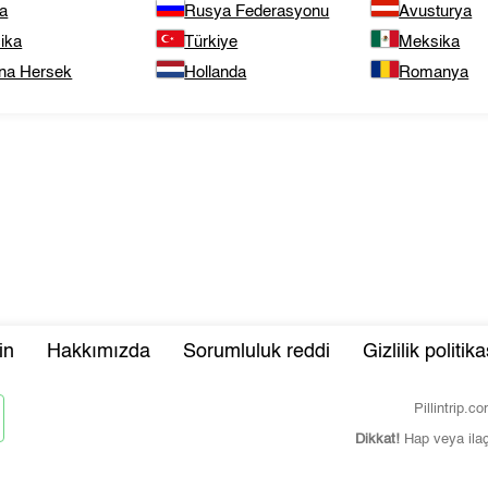
ya
Rusya Federasyonu
Avusturya
ika
Türkiye
Meksika
na Hersek
Hollanda
Romanya
in
Hakkımızda
Sorumluluk reddi
Gizlilik politika
Pillintrip.
Dikkat!
Hap veya ila