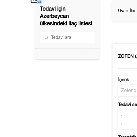
Tedavi için
Uyarı.İla
Azerbeycan
ülkesindeki ilaç listesi
ZOFEN 
İçerik
Zofenop
Tedavi s
-
-