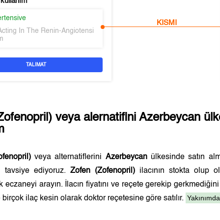
 kullanım
ertensive
KISMI
Acting In The Renin-Angiotensi
m
TALIMAT
Zofenopril)
veya alernatifini
Azerbeycan
ülk
im
fenopril)
veya alternatiflerini
Azerbeycan
ülkesinde satın al
ı tavsiye ediyoruz.
Zofen (Zofenopril)
ilacının stokta olup 
k eczaneyi arayın. İlacın fiyatını ve reçete gerekip gerkmediği
Yakınımdak
birçok ilaç kesin olarak doktor reçetesine göre satılır.