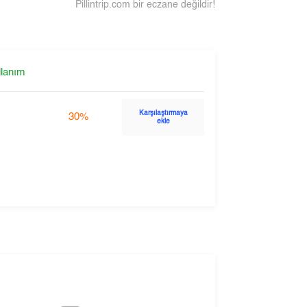
Pillintrip.com bir eczane değildir!
llanım
Karşılaştırmaya
30%
ekle