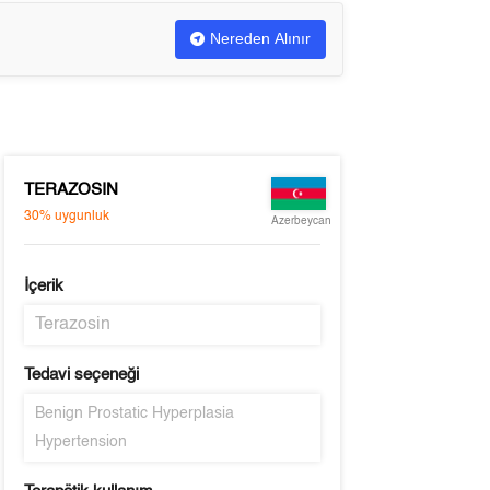
Nereden Alınır
TERAZOSIN
30%
uygunluk
Azerbeycan
İçerik
Terazosin
Tedavi seçeneği
Benign Prostatic Hyperplasia
Hypertension