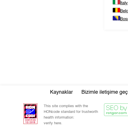
İtal
Belç
Bos
Kaynaklar
Bizimle iletişime geç
This site complies with the
HONcode standard for trustworth
health information:
verify here.