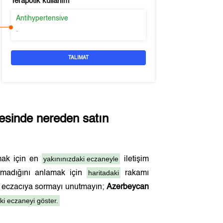
Terapötik kullanım
Antihypertensive
-
TALIMAT
esinde nereden satın
yakınınızdaki eczaneyle
mak için en
iletişim
haritadaki
olmadığını anlamak için
rakamı
ni eczacıya sormayı unutmayın;
Azerbeycan
i eczaneyi göster.