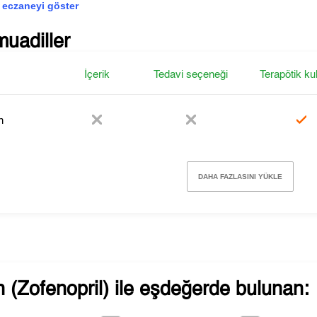
 eczaneyi göster
muadiller
İçerik
Tedavi seçeneği
Terapötik ku
n
DAHA FAZLASINI YÜKLE
 (Zofenopril)
ile eşdeğerde bulunan: