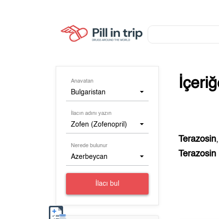
İçeri
Anavatan
Bulgaristan
İlacın adını yazın
Zofen (Zofenopril)
Terazosin
Nerede bulunur
Terazosin
Azerbeycan
İlacı bul