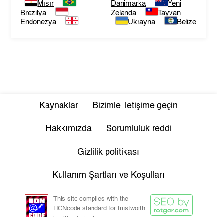
Mısır
Danimarka
Yeni
Brezilya
Zelanda
Tayvan
Endonezya
Ukrayna
Belize
Kaynaklar
Bizimle iletişime geçin
Hakkımızda
Sorumluluk reddi
Gizlilik politikası
Kullanım Şartları ve Koşulları
This site complies with the
HONcode standard for trustworth