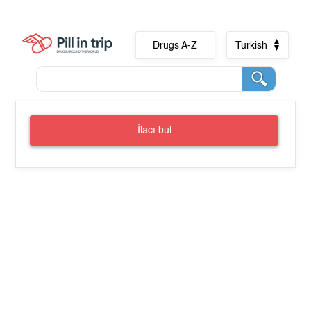
Drugs A-Z
Turkish
İlacı bul