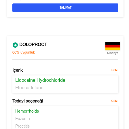
TALIMAT
DOLOPROCT
80%
uygunluk
Almanya
İçerik
KISMI
Lidocaine Hydrochloride
Fluocortolone
Tedavi seçeneği
KISMI
Hemorrhoids
Eczema
Proctitis