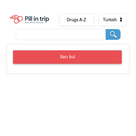
Drugs A-Z
Turkish
İlacı bul