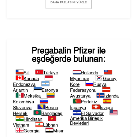
DAHA FAZLASINI YÜKLE
Pregabalin Pfizer
ile
eşdeğerde bulunan:
Şili
Türkiye
Hollanda
Kanada
Myanmar
Güney
Endonezya
Kore
Rusya
Arjantin
Estonya
Federasyonu
Meksika
Avusturya
İzlanda
Kolombiya
Portekiz
Slovenya
Bosna
İspanya
İsviçre
Hersek
Bangladeş
El Salvador
Amerika Birleşik
Hindistan
Devletleri
Vietnam
Lübnan
Georgia
Mısır