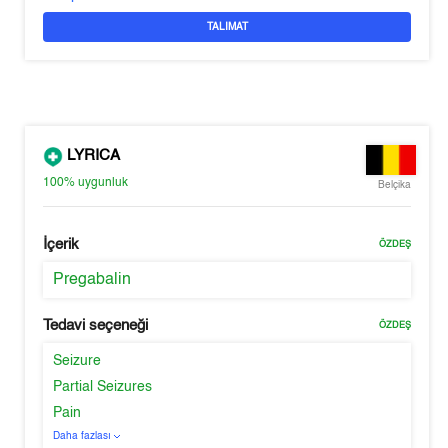
TALIMAT
LYRICA
100%
uygunluk
Belçika
İçerik
ÖZDEŞ
Pregabalin
Tedavi seçeneği
ÖZDEŞ
Seizure
Partial Seizures
Pain
Daha fazlası