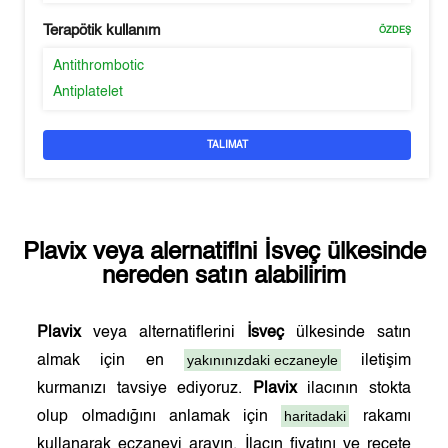
Terapötik kullanım
ÖZDEŞ
Antithrombotic
Antiplatelet
TALIMAT
Plavix
veya alernatifini
İsveç
ülkesinde
nereden satın alabilirim
Plavix
veya alternatiflerini
İsveç
ülkesinde satın
yakınınızdaki eczaneyle
almak için en
iletişim
kurmanızı tavsiye ediyoruz.
Plavix
ilacının stokta
haritadaki
olup olmadığını anlamak için
rakamı
kullanarak eczaneyi arayın. İlacın fiyatını ve reçete