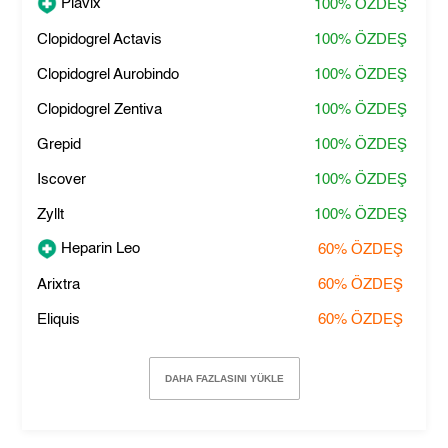
Plavix
100%
ÖZDEŞ
Clopidogrel Actavis
100%
ÖZDEŞ
Clopidogrel Aurobindo
100%
ÖZDEŞ
Clopidogrel Zentiva
100%
ÖZDEŞ
Grepid
100%
ÖZDEŞ
Iscover
100%
ÖZDEŞ
Zyllt
100%
ÖZDEŞ
Heparin Leo
60%
ÖZDEŞ
Arixtra
60%
ÖZDEŞ
Eliquis
60%
ÖZDEŞ
DAHA FAZLASINI YÜKLE