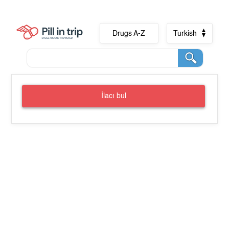
Drugs A-Z
Turkish
İlacı bul