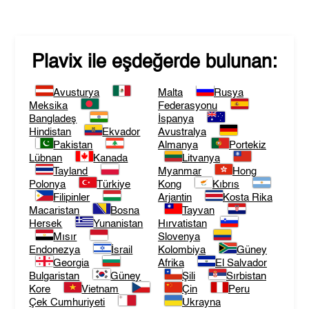
Plavix
ile eşdeğerde bulunan:
Avusturya
Malta
Rusya
Meksika
Federasyonu
Bangladeş
İspanya
Hindistan
Ekvador
Avustralya
Pakistan
Almanya
Portekiz
Lübnan
Kanada
Litvanya
Tayland
Myanmar
Hong
Polonya
Türkiye
Kong
Kıbrıs
Filipinler
Arjantin
Kosta Rika
Macaristan
Bosna
Tayvan
Hersek
Yunanistan
Hırvatistan
Mısır
Slovenya
Endonezya
İsrail
Kolombiya
Güney
Georgia
Afrika
El Salvador
Bulgaristan
Güney
Şili
Sırbistan
Kore
Vietnam
Çin
Peru
Çek Cumhuriyeti
Ukrayna