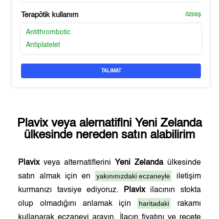
Terapötik kullanım
ÖZDEŞ
Antithrombotic
Antiplatelet
TALIMAT
Plavix
veya alernatifini
Yeni Zelanda
ülkesinde nereden satın alabilirim
Plavix
veya alternatiflerini
Yeni Zelanda
ülkesinde
yakınınızdaki eczaneyle
satın almak için en
iletişim
kurmanızı tavsiye ediyoruz.
Plavix
ilacının stokta
haritadaki
olup olmadığını anlamak için
rakamı
kullanarak eczaneyi arayın. İlacın fiyatını ve reçete