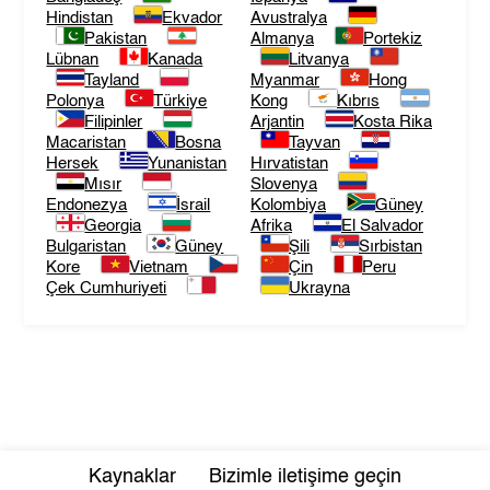
Hindistan
Ekvador
Avustralya
Pakistan
Almanya
Portekiz
Lübnan
Kanada
Litvanya
Tayland
Myanmar
Hong
Polonya
Türkiye
Kong
Kıbrıs
Filipinler
Arjantin
Kosta Rika
Macaristan
Bosna
Tayvan
Hersek
Yunanistan
Hırvatistan
Mısır
Slovenya
Endonezya
İsrail
Kolombiya
Güney
Georgia
Afrika
El Salvador
Bulgaristan
Güney
Şili
Sırbistan
Kore
Vietnam
Çin
Peru
Çek Cumhuriyeti
Ukrayna
Kaynaklar
Bizimle iletişime geçin