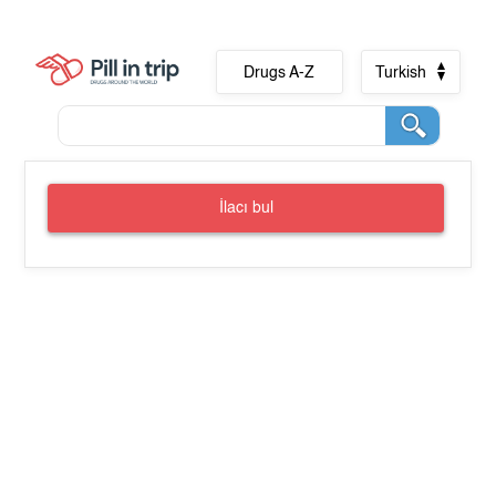
Drugs A-Z
Turkish
İlacı bul