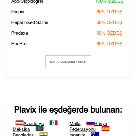
Apo-Clopidogrel
100%
ÖZDEŞ
Eliquis
60%
ÖZDEŞ
Heparinised Saline
60%
ÖZDEŞ
Pradaxa
60%
ÖZDEŞ
ReoPro
60%
ÖZDEŞ
DAHA FAZLASINI YÜKLE
Plavix
ile eşdeğerde bulunan:
Avusturya
Malta
Rusya
Meksika
Federasyonu
Bangladeş
İspanya